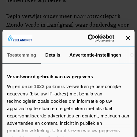
nemen over wat beter is.
Depla verwijst onder meer naar attractiepark
Mondo Verde in Landgraaf, waar donderdag voor
het eerst mondkapjes aan bezoekers werden
uitgedeeld in verband met de grote drukte. "Wat
is veiliger", vraagt Depla zich af. "Mondkapjes of
Toestemming
Details
Advertentie-instellingen
Ov
afstand houden. We moeten duidelijkheid krijgen
of mondkapjes wel echt een alternatief zijn voor
het houden van afstand."
Verantwoord gebruik van uw gegevens
Wij en
onze 1022 partners
verwerken je persoonlijke
gegevens (bijv. uw IP-adres) met behulp van
technologieën zoals cookies om informatie op uw
apparaat op te slaan en te gebruiken met als doel
gepersonaliseerde advertenties en content, metingen aan
advertenties en content, inzicht in publiek en
productontwikkeling. U kunt kiezen wie uw gegevens