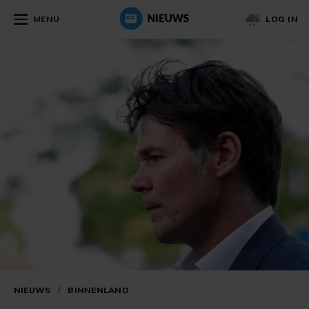
MENU
LOG IN
NIEUWS
/
BINNENLAND