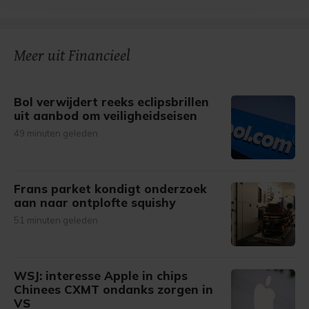
bezoek makkelijker en persoonlijker. Op
onze cookiepagina kun je ons cookiebeleid bekijken en je
gemaakte keuze altijd wijzigen of intrekken.
Meer uit Financieel
Bol verwijdert reeks eclipsbrillen
uit aanbod om veiligheidseisen
49 minuten geleden
Frans parket kondigt onderzoek
aan naar ontplofte squishy
51 minuten geleden
WSJ: interesse Apple in chips
Chinees CXMT ondanks zorgen in
VS