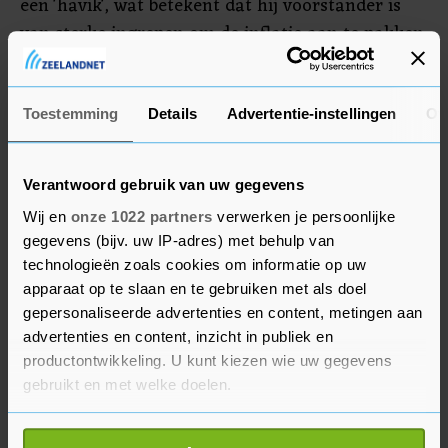
een 'havik', wat betekent dat hij voorstander is
van sterke ingrepen om de inflatie aan te pakken.
Ook zijn collega Klaas Knot van De
Nederlandsche Bank (DNB) is een havik als het
gaat om monetair beleid.
Toestemming
Details
Advertentie-instellingen
Ov
Verantwoord gebruik van uw gegevens
Wij en
onze 1022 partners
verwerken je persoonlijke
gegevens (bijv. uw IP-adres) met behulp van
technologieën zoals cookies om informatie op uw
apparaat op te slaan en te gebruiken met als doel
gepersonaliseerde advertenties en content, metingen aan
advertenties en content, inzicht in publiek en
productontwikkeling. U kunt kiezen wie uw gegevens
gebruikt en met welke doelen.
Als u het toestaat, willen we ook graag: