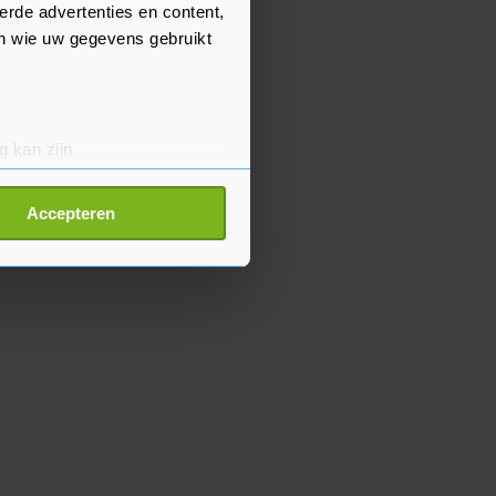
erde advertenties en content,
en wie uw gegevens gebruikt
g kan zijn
erprinting)
t
detailgedeelte
in. U kunt uw
Accepteren
p onze cookiepagina kun je