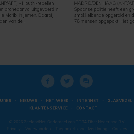
P/AFP) - Houthi-rebellen
MADRID/DEN HAAG (ANP/AF
n droneaanval uitgevoerd in
Spaanse politie heeft een g
ie Marib, in Jemen. Daarbij
smokkelbende opgerold en da
leden van de
78 mensen opgepakt. Het g
strijdkrachten gedood, meldt
volgens Europol om een van
tische militaire bron aan
grootste criminele netwerken
u AFP.
de westelijke Middellandse 
migranten, wapens en voortv
criminelen smokkelde.
URES
NIEUWS
HET WEER
INTERNET
GLASVEZEL
KLANTENSERVICE
CONTACT
© 2026
ZeelandNet
. Onderdeel van
DELTA Fiber Nederland B.V.
Privacy
Voorwaarden
Toegankelijksheidverklaring
Cookies