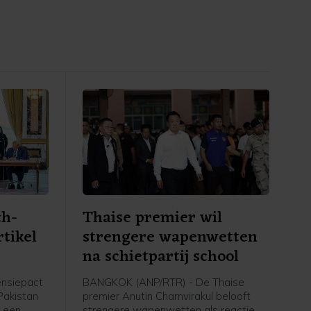
ch-
Thaise premier wil
rtikel
strengere wapenwetten
na schietpartij school
ensiepact
BANGKOK (ANP/RTR) - De Thaise
 Pakistan
premier Anutin Charnvirakul belooft
 een
strengere wapenwetten als reactie