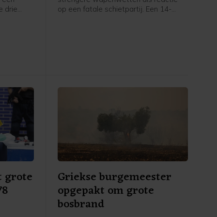
e drie
op een fatale schietpartij. Een 14-
nneer zij
jarige jongen schoot vrijdag twee van
door
zijn grootouders dood en daarna vijf
ijke
anderen op zijn school, voordat hij
nval op
zichzelf van het leven beroofde.
worden
llen",
an de
n
t grote
Griekse burgemeester
78
opgepakt om grote
bosbrand