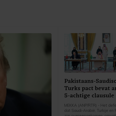
Pakistaans-Saudis
Turks pact bevat a
5-achtige clausule
MEKKA (ANP/RTR) - Het def
dat Saudi-Arabië, Turkije en
zijn overeengekomen, omvat