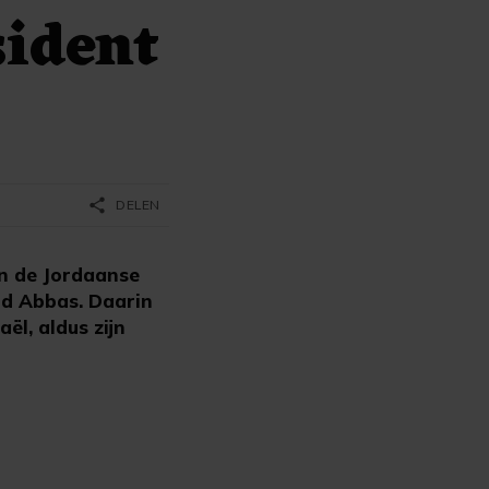
sident
share
DELEN
n de Jordaanse
d Abbas. Daarin
ël, aldus zijn