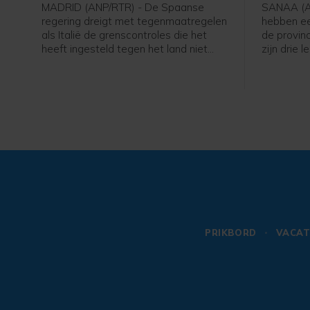
MADRID (ANP/RTR) - De Spaanse
SANAA (AN
regering dreigt met tegenmaatregelen
hebben ee
als Italië de grenscontroles die het
de provinc
heeft ingesteld tegen het land niet
zijn drie 
voor komende zondag opheft. Italië
regerings
stelde deze in nadat tienduizenden
een Jemeni
migranten vorige week de Spaanse
persburea
exclave Ceuta binnenkwamen.
PRIKBORD
VACAT