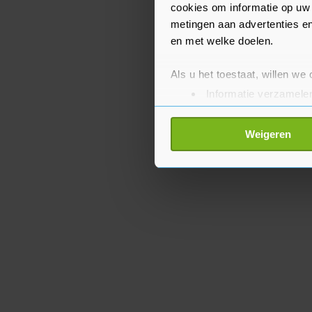
cookies om informatie op uw 
metingen aan advertenties en
en met welke doelen.
Als u het toestaat, willen we
Informatie verzamelen
Uw apparaat identific
Lees meer over hoe uw perso
Weigeren
toestemming op elk moment wi
Met cookies werkt onze websi
ons cookiebeleid bekijken en 