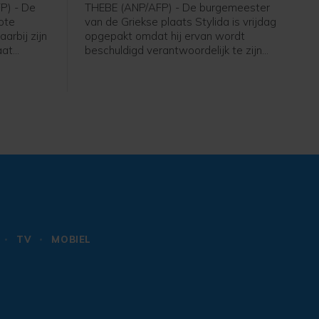
P) - De
THEBE (ANP/AFP) - De burgemeester
rote
van de Griekse plaats Stylida is vrijdag
arbij zijn
opgepakt omdat hij ervan wordt
aat
beschuldigd verantwoordelijk te zijn
 de
voor een grote bosbrand afgelopen
 die via
week ten noordwesten van Athene.
Zee drugs,
Daarnaast is een medeverdachte en
luchtige
eigenaar van een windmolenpark in
hechtenis genomen, melden Griekse
media.
TV
MOBIEL