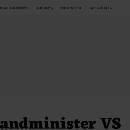
ACATUREBANK
NIEUWS
HET WEER
SPELLETJES
landminister VS