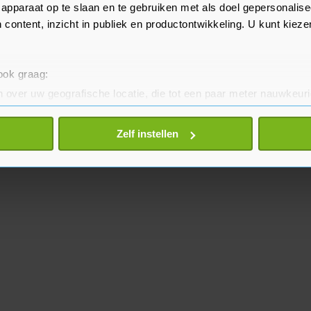
apparaat op te slaan en te gebruiken met als doel gepersonalise
 content, inzicht in publiek en productontwikkeling. U kunt kiez
 ook graag:
 over uw geografische locatie, die tot een paar meter nauwkeuri
eren door het actief te scannen op specifieke eigenschappen (fing
onlijke gegevens worden verwerkt en stel uw voorkeuren in he
Zelf instellen
jzigen of intrekken in de Cookieverklaring.
te beter en wordt jouw bezoek makkelijker en persoonlijker. O
je gemaakte keuze altijd wijzigen of intrekken.