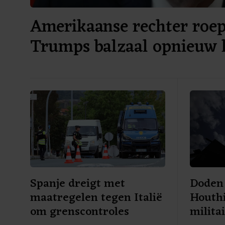
Amerikaanse rechter roe
Trumps balzaal opnieuw h
Spanje dreigt met
Doden 
maatregelen tegen Italië
Houthi
om grenscontroles
milita