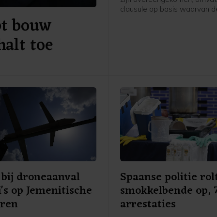
clausule op basis waarvan d
pt bouw
landen elkaar verdedigen wa
worden aangevallen. In een 
alt toe
Pakistan gedeelde gezamenl
verklaring staat dat "een aa
een van de drie staten zal 
gezien als een aanval tegen a
vergelijkbaar met artikel 5 v
NAVO. Ook worden afsprake
gemaakt over intensievere
defensiesamenwerking.
bij droneaanval
Spaanse politie rol
's op Jemenitische
smokkelbende op, 
iren
arrestaties