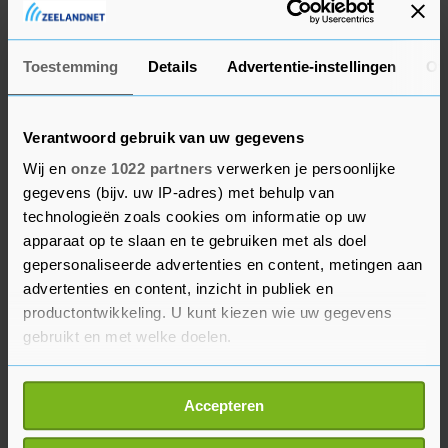
procent gevulde gasreserve verplichten. Dat is
afgezwakt tot 80 procent per 1 november. De prijs
Toestemming
Details
Advertentie-instellingen
Ov
is nu zo hoog dat de unie beter wat meer tijd kan
nemen om niet te duur uit te zijn, zegt
verantwoordelijk Eurocommissaris Valdis
Verantwoord gebruik van uw gegevens
Dombrovskis.
Wij en
onze 1022 partners
verwerken je persoonlijke
gegevens (bijv. uw IP-adres) met behulp van
De EU ging met veel kleinere gasvoorraden de
technologieën zoals cookies om informatie op uw
voorbije winter in dan voorheen. Gasbedrijven
apparaat op te slaan en te gebruiken met als doel
gepersonaliseerde advertenties en content, metingen aan
wachtten tevergeefs op een daling van de gasprijs
advertenties en content, inzicht in publiek en
om de reservoirs goedkoper te kunnen vullen.
productontwikkeling. U kunt kiezen wie uw gegevens
Als de bedrijven inderdaad verplicht worden de
gebruikt en met welke doelen.
ruime voorraad aan te houden, kunnen de
lidstaten hen volgens de commissie helpen de
Als u het toestaat, willen we ook graag:
Accepteren
kosten te dragen. De EU-leiders, die donderdag
Informatie verzamelen over uw geografische
en vrijdag in Brussel bijeenkomen, kunnen zich
locatie, die tot een paar meter nauwkeurig kan zijn