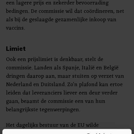
een lagere prijs en zekerder bevoorrading
bedingen. De commissie wil dat coördineren, net
als bij de geslaagde gezamenlijke inkoop van
vaccins.
Limiet
Ook een prijslimiet is denkbaar, stelt de
commissie. Landen als Spanje, Italië en België
dringen daarop aan, maar stuiten op verzet van
Nederland en Duitsland. Zo'n plafond kan ertoe
leiden dat leveranciers liever een deur verder
gaan, beaamt de commissie een van hun
belangrijkste tegenwerpingen.
Het dagelijks bestuur van de EU wilde
aanvankelijk al per 1 oktober een voor 90