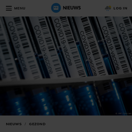
MENU
LOG IN
NIEUWS
/
GEZOND