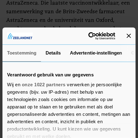
AstraZeneca. Die laatste vaccinontwikkelaar, een
samenwerking van de Brits-Zweedse farmaceut
AstraZeneca en de universiteit van Oxford,
maakte woensdag bekend de proeven met het
vaccin stil te leggen omdat een proefpersoon een
"potentieel onverklaarde aandoening" heeft
opgelopen. Ze willen eerst weten of die door het
Toestemming
Details
Advertentie-instellingen
Ov
vaccin komt, voordat ze verder gaan met hun
proef.
Verantwoord gebruik van uw gegevens
Wij en
onze 1022 partners
verwerken je persoonlijke
gegevens (bijv. uw IP-adres) met behulp van
technologieën zoals cookies om informatie op uw
apparaat op te slaan en te gebruiken met als doel
gepersonaliseerde advertenties en content, metingen aan
advertenties en content, inzicht in publiek en
productontwikkeling. U kunt kiezen wie uw gegevens
gebruikt en met welke doelen.