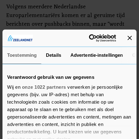
Volgens meerdere Nederlandse
Europarlementariërs komen er al geruime tijd
berichten over pushbacks binnen, maar "wordt
het nog steeds ontkend", aldus Tineke Strik
(GroenLinks). Eerder kwam ook de Europese
grens- en kustwacht Frontex, die assisteert aan
Toestemming
Details
Advertentie-instellingen
Ov
de buitengrenzen, in opspraak omdat de
Europese kustwachters niet zouden hebben
ingegrepen bij pushbacks op de Middellandse Zee.
Verantwoord gebruik van uw gegevens
Wij en
onze 1022 partners
verwerken je persoonlijke
gegevens (bijv. uw IP-adres) met behulp van
technologieën zoals cookies om informatie op uw
apparaat op te slaan en te gebruiken met als doel
gepersonaliseerde advertenties en content, metingen aan
advertenties en content, inzicht in publiek en
productontwikkeling. U kunt kiezen wie uw gegevens