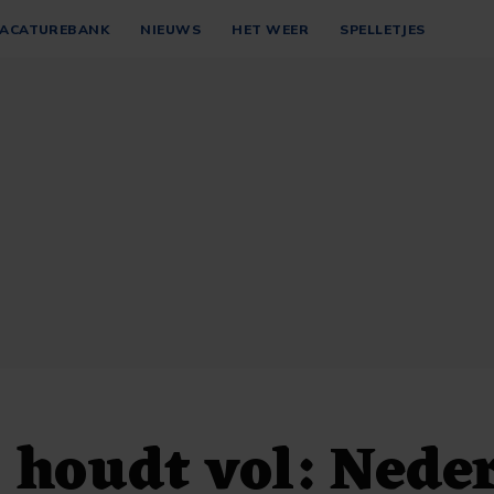
ACATUREBANK
NIEUWS
HET WEER
SPELLETJES
 houdt vol: Nede