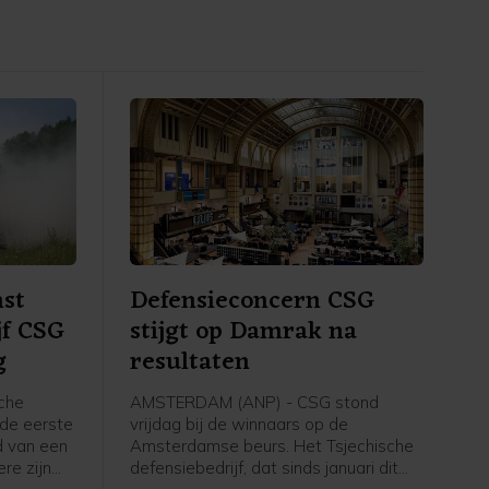
st
Defensieconcern CSG
jf CSG
stijgt op Damrak na
g
resultaten
che
AMSTERDAM (ANP) - CSG stond
 de eerste
vrijdag bij de winnaars op de
rd van een
Amsterdamse beurs. Het Tsjechische
re zijn
defensiebedrijf, dat sinds januari dit