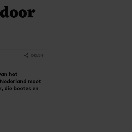
 door
share
DELEN
van het
. Nederland moet
r, die boetes en