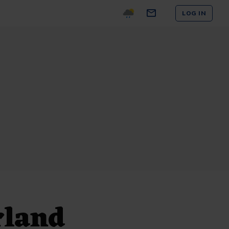
LOG IN
rland