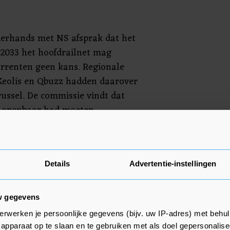
derhands met NS afsprak dat het
t 2033 het hoofdrailnet mag
rrenten geen kans. Regionale
 Keolis en Qbuzz hadden daarover
ussel. De commissie vindt dat
ie openbaar had moeten
re gegadigde zich had kunnen
concessie ook veel te breed,
 Het kabinet had moeten
Details
Advertentie-instellingen
aarvan commercieel uitgebaat
w gegevens
 meer vol dat concurrentie op
erwerken je persoonlijke gegevens (bijv. uw IP-adres) met behul
spoornetwerk moeilijk te
apparaat op te slaan en te gebruiken met als doel gepersonalise