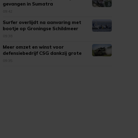
gevangen in Sumatra
09:42
Surfer overlijdt na aanvaring met
bootje op Groningse Schildmeer
09:38
Meer omzet en winst voor
defensiebedrijf CSG dankzij grote
vraag
09:35