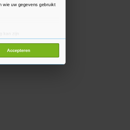
en wie uw gegevens gebruikt
g kan zijn
erprinting)
t
detailgedeelte
in. U kunt uw
Accepteren
p onze cookiepagina kun je