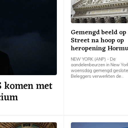
Gemengd beeld op 
Street na hoop op
heropening Horm
NEW YORK (ANP) - De
aandelenbeurzen in New York
woensdag gemengd geslote
Beleggers verwerkten de
S komen met
kwartaalresultaten van ond
SpaceX en Walt Disney. Daa
icium
hun hoop op een heropening
Straat van Hormuz toegeno