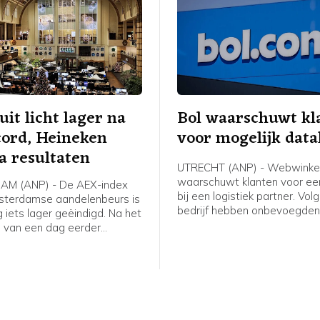
uit licht lager na
Bol waarschuwt kl
cord, Heineken
voor mogelijk data
a resultaten
UTRECHT (ANP) - Webwinkel
waarschuwt klanten voor ee
M (ANP) - De AEX-index
bij een logistiek partner. Vol
sterdamse aandelenbeurs is
bedrijf hebben onbevoegde
iets lager geëindigd. Na het
gekregen tot systemen en 
d van een dag eerder
van deze partner. Bol benadr
n beleggers opnieuw
geen systemen van het bedrijf
esultaten, waaronder die van
geraakt. Wel zijn gegevens 
 De bierbrouwer eindigde bij
klanten mogelijk bekeken of
rs in de hoofdindex.
gekopieerd, aldus de webwin
verklaring.