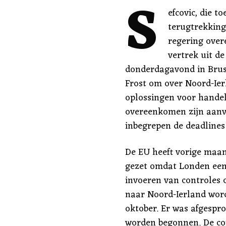
S
efcovic, die t
terugtrekking
regering ove
vertrek uit de
donderdagavond in Bruss
Frost om over Noord-Ier
oplossingen voor hande
overeenkomen zijn aanva
inbegrepen de deadlines
De EU heeft vorige maan
gezet omdat Londen eenz
invoeren van controles 
naar Noord-Ierland worde
oktober. Er was afgespr
worden begonnen. De c