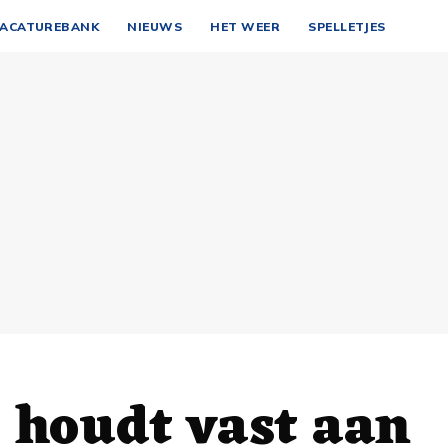
ACATUREBANK
NIEUWS
HET WEER
SPELLETJES
 houdt vast aan