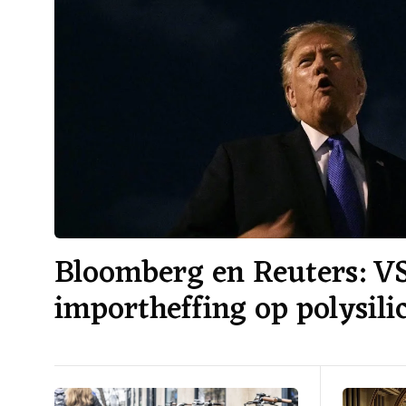
Bloomberg en Reuters: V
importheffing op polysil