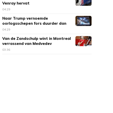
Venray hervat
04:29
Naar Trump vernoemde
oorlogsschepen fors duurder dan
verwacht
04:29
Van de Zandschulp wint in Montreal
verrassend van Medvedev
03:36