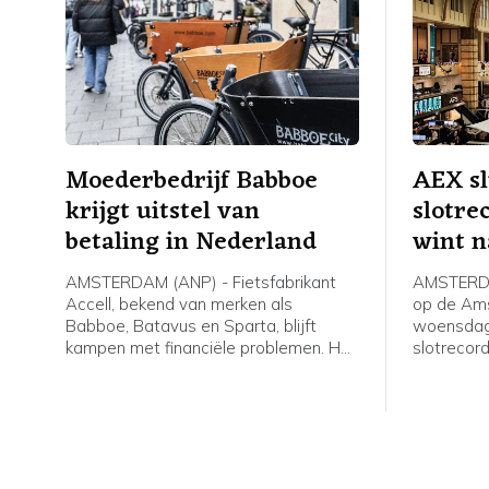
Moederbedrijf Babboe
AEX sl
krijgt uitstel van
slotre
betaling in Nederland
wint n
AMSTERDAM (ANP) - Fietsfabrikant
AMSTERDA
Accell, bekend van merken als
op de Am
Babboe, Batavus en Sparta, blijft
woensdag 
kampen met financiële problemen. Het
slotrecor
bedrijf meldt woensdag dat voorlopig
verwerkte
uitstel van betaling is verleend aan zijn
bedrijfsr
Nederlandse entiteiten.
Heineken.
de winnaa