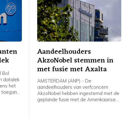
anten
Aandeelhouders
lek
AkzoNobel stemmen in
met fusie met Axalta
 Bol
n datalek
AMSTERDAM (ANP) - De
gens het
aandeelhouders van verfconcern
n toegang
AkzoNobel hebben ingestemd met de
gegevens
geplande fusie met de Amerikaanse
ukt dat er
branchegenoot Axalta Coating
 zelf zijn
Systems. Het bedrijf achter
van
verfmerken als Flexa, Dulux en Sikkens
hield hierover woensdag een
kel in een
aandeelhoudersvergadering.