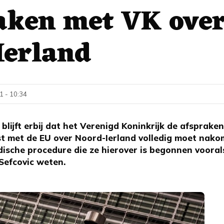
aken met VK ove
Ierland
1 - 10:34
lijft erbij dat het Verenigd Koninkrijk de afspraken
t met de EU over Noord-Ierland volledig moet nako
dische procedure die ze hierover is begonnen voorals
Sefcovic weten.