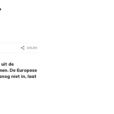
r
share
DELEN
 uit de
men. De Europese
nog niet in, laat