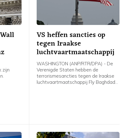
Wall
VS heffen sancties op
tegen Iraakse
uz
luchtvaartmaatschappij
WASHINGTON (ANP/RTR/DPA) - De
 zijn
Verenigde Staten hebben de
n.
terrorismesancties tegen de Iraakse
luchtvaartmaatschappij Fly Baghdad
er meer
opgeheven. Die werden in 2024
rnaast is
opgelegd vanwege banden met de
 van de
Iraanse Revolutionaire Garde. Het
men.
Amerikaanse ministerie van Financiën
meldt woensdag dat Fly Baghdad van
de sanctielijst is gehaald.