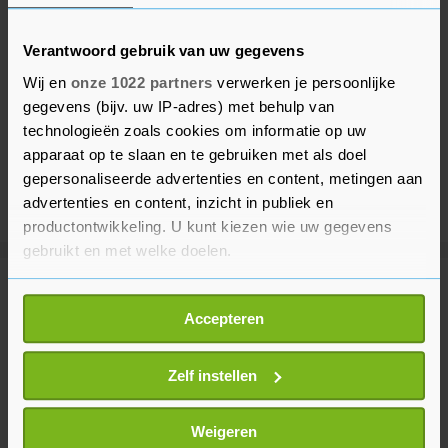
Verantwoord gebruik van uw gegevens
Wij en
onze 1022 partners
verwerken je persoonlijke
gegevens (bijv. uw IP-adres) met behulp van
technologieën zoals cookies om informatie op uw
apparaat op te slaan en te gebruiken met als doel
gepersonaliseerde advertenties en content, metingen aan
advertenties en content, inzicht in publiek en
productontwikkeling. U kunt kiezen wie uw gegevens
gebruikt en met welke doelen.
Meer uit Buitenland
Als u het toestaat, willen we ook graag:
Accepteren
Informatie verzamelen over uw geografische
locatie, die tot een paar meter nauwkeurig kan zijn
Man krijgt levenslang cel voor
Uw apparaat identificeren door het actief te
Zelf instellen
inrijden op betogers in München
scannen op specifieke eigenschappen (fingerprinting)
1 uur geleden
Lees meer over hoe uw persoonlijke gegevens worden
Weigeren