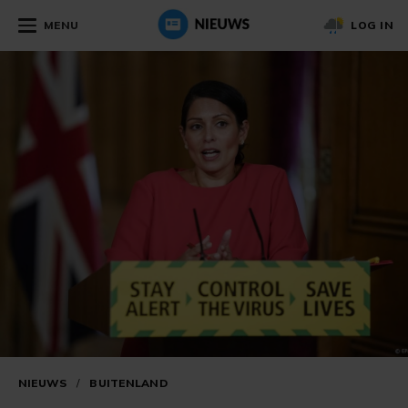
MENU
LOG IN
NIEUWS
/
BUITENLAND