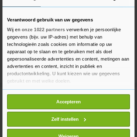
Verantwoord gebruik van uw gegevens
Wij en
onze 1022 partners
verwerken je persoonlijke
gegevens (bijv. uw IP-adres) met behulp van
technologieën zoals cookies om informatie op uw
apparaat op te slaan en te gebruiken met als doel
gepersonaliseerde advertenties en content, metingen aan
advertenties en content, inzicht in publiek en
productontwikkeling. U kunt kiezen wie uw gegevens
gebruikt en met welke doelen.
Als u het toestaat, willen we ook graag:
Meer uit Buitenland
Accepteren
Informatie verzamelen over uw geografische
locatie, die tot een paar meter nauwkeurig kan zijn
Uw apparaat identificeren door het actief te
Zelf instellen
VS en bondgenoten roepen op tot
bijeenkomst over Nicaragua
scannen op specifieke eigenschappen (fingerprinting)
20 minuten geleden
Lees meer over hoe uw persoonlijke gegevens worden
Weigeren