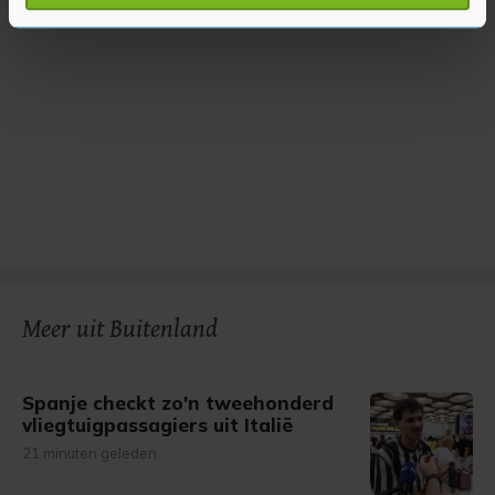
verwerkt en stel uw voorkeuren in het
detailgedeelte
in.
U kunt uw toestemming op elk moment wijzigen of
intrekken in de Cookieverklaring.
Met cookies werkt onze website beter en wordt jouw
bezoek makkelijker en persoonlijker. Op
onze cookiepagina kun je ons cookiebeleid bekijken en je
gemaakte keuze altijd wijzigen of intrekken.
Meer uit Buitenland
Spanje checkt zo'n tweehonderd
vliegtuigpassagiers uit Italië
21 minuten geleden