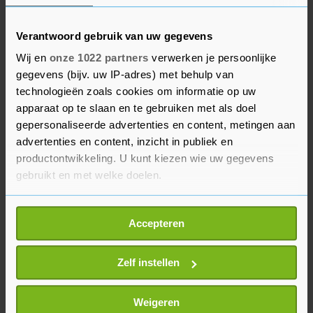
Verschillende Britse kranten meldden ook dat
Verantwoord gebruik van uw gegevens
een akkoord in zicht is. Volgens een politiek
Wij en
onze 1022 partners
verwerken je persoonlijke
verslaggever van The Sun is er op het laatste
gegevens (bijv. uw IP-adres) met behulp van
moment nog onenigheid ontstaan rond
technologieën zoals cookies om informatie op uw
afspraken over accu's voor elektrische auto's.
apparaat op te slaan en te gebruiken met als doel
gepersonaliseerde advertenties en content, metingen aan
Zakenkrant Financial Times meldt op basis van
advertenties en content, inzicht in publiek en
ingewijden aan Britse zijde dat er nog steeds
productontwikkeling. U kunt kiezen wie uw gegevens
discussies zijn over visserij en eerlijke
gebruikt en met welke doelen.
concurrentie, maar dat een deal op
woensdagavond mogelijk is.
Als u het toestaat, willen we ook graag:
Accepteren
Informatie verzamelen over uw geografische
locatie, die tot een paar meter nauwkeurig kan zijn
Uw apparaat identificeren door het actief te
Zelf instellen
scannen op specifieke eigenschappen (fingerprinting)
Lees meer over hoe uw persoonlijke gegevens worden
Weigeren