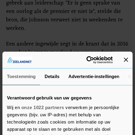
gebrek aan leiderschap. "Er is geen sprake van
een oorlog als de premier er niet is", stelde die
bron, die Johnson verweet niet in weekenden te
werken.
Een andere ingewijde zegt in de krant dat in 2016
voor het laatst is geoefend op een pandemie.
Tijdens die oefening, die Cygnus heette, kwamen
grote tekortkomingen naar voren. Zo was er een
gebrek aan beschermende uitrusting en
Toestemming
Details
Advertentie-instellingen
Ov
beademingsapparaten. Verbeterplannen bleven
echter op de plank liggen. Dat komt volgens de
Verantwoord gebruik van uw gegevens
bron onder meer doordat alle aandacht uitging
Wij en
onze 1022 partners
verwerken je persoonlijke
naar voorbereidingen voor een chaotische no-
gegevens (bijv. uw IP-adres) met behulp van
deal-brexit.
technologieën zoals cookies om informatie op uw
apparaat op te slaan en te gebruiken met als doel