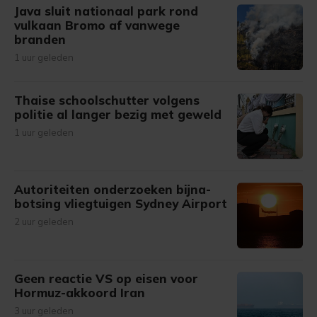
Java sluit nationaal park rond
vulkaan Bromo af vanwege
branden
1 uur geleden
Thaise schoolschutter volgens
politie al langer bezig met geweld
1 uur geleden
Autoriteiten onderzoeken bijna-
botsing vliegtuigen Sydney Airport
2 uur geleden
Geen reactie VS op eisen voor
Hormuz-akkoord Iran
3 uur geleden