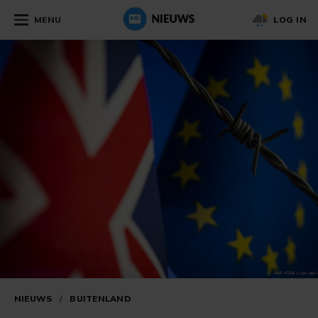
MENU
LOG IN
NIEUWS
/
BUITENLAND