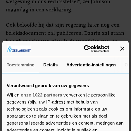
wetgeving in ons rechtsstelsel", zei Johnson
maandag in een verklaring.
Ook beloofde hij dat zijn regering later nog een
beleidsdocument zal publiceren. Daarin zal staan
hoe zij precies van plan is de voordelen van de
Britse uittreding uit de EU te benutten bij het
wijzigen van de regelgeving. En ook hoe dit zal
bijdragen aan een vermindering van de
Toestemming
Details
Advertentie-instellingen
Ov
bureaucratische rompslomp in het land.
Verantwoord gebruik van uw gegevens
Het is maandag precies twee jaar geleden dat
Wij en
onze 1022 partners
verwerken je persoonlijke
Groot-Brittannië formeel uit de EU trad.
gegevens (bijv. uw IP-adres) met behulp van
technologieën zoals cookies om informatie op uw
apparaat op te slaan en te gebruiken met als doel
gepersonaliseerde advertenties en content, metingen aan
advertenties en content, inzicht in publiek en