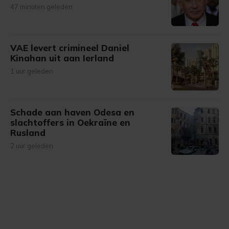
47 minuten geleden
VAE levert crimineel Daniel
Kinahan uit aan Ierland
1 uur geleden
Schade aan haven Odesa en
slachtoffers in Oekraïne en
Rusland
2 uur geleden