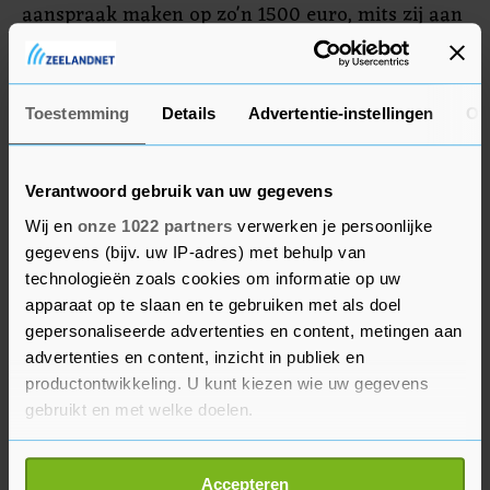
aanspraak maken op zo'n 1500 euro, mits zij aan
bepaalde voorwaarden voldoen. Ook Nederlandse
zzp'ers kunnen tot 1500 euro netto per maand
aan ondersteuning krijgen.
Toestemming
Details
Advertentie-instellingen
Ov
Verantwoord gebruik van uw gegevens
Wij en
onze 1022 partners
verwerken je persoonlijke
gegevens (bijv. uw IP-adres) met behulp van
technologieën zoals cookies om informatie op uw
apparaat op te slaan en te gebruiken met als doel
gepersonaliseerde advertenties en content, metingen aan
advertenties en content, inzicht in publiek en
productontwikkeling. U kunt kiezen wie uw gegevens
gebruikt en met welke doelen.
Als u het toestaat, willen we ook graag:
Accepteren