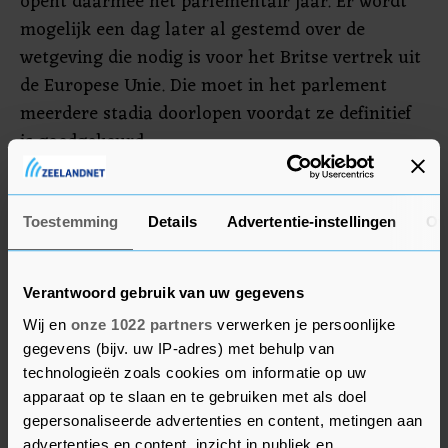
opent daarmee het parlementair jaar. Er wordt
mogelijk een dag later al gestemd over de
wetgeving die nodig is voor het Britse vertrek uit
de Europese Unie. Die moet in het parlement
meerdere stadia doorlopen voordat ze definitief
is goedgekeurd.
Johnson wil dat zijn land eind volgende maand
de EU verlaat. Dat betekent dat hij nog enkele
Toestemming
Details
Advertentie-instellingen
Ov
weken de tijd heeft om de benodigde wetgeving
goedgekeurd te krijgen door beide huizen van het
Verantwoord gebruik van uw gegevens
parlement. Dat gaat naar verwachting ook nog
Wij en
onze 1022 partners
verwerken je persoonlijke
met kerstreces.
gegevens (bijv. uw IP-adres) met behulp van
technologieën zoals cookies om informatie op uw
apparaat op te slaan en te gebruiken met als doel
gepersonaliseerde advertenties en content, metingen aan
advertenties en content, inzicht in publiek en