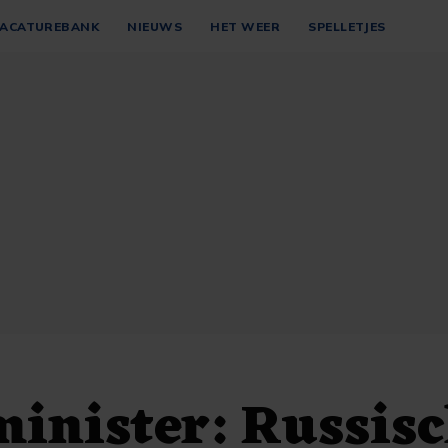
ACATUREBANK
NIEUWS
HET WEER
SPELLETJES
minister: Russis