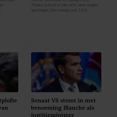
et
Thaise school is van acht naar negen
e
gestegen. Een meisje van 12 is
zaterdag als gevolg van de
Shield-
schietpartij overleden, volgens de
tere
politie.
tplofte
Senaat VS stemt in met
van
benoeming Blanche als
justitieminister