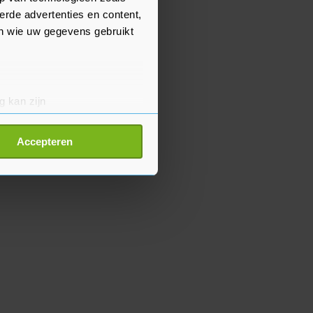
erde advertenties en content,
en wie uw gegevens gebruikt
g kan zijn
erprinting)
t
detailgedeelte
in. U kunt uw
Accepteren
p onze cookiepagina kun je