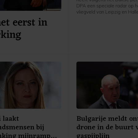
DPA een speciale radar op h
vliegveld van Leipzig en Hall
et eerst in
geplaatst. Het gaat volgens
mediaberichten om een Echo
rking
systeem dat drones van gro
afstand kan zien aankomen.
 laakt
Bulgarije meldt on
ndsmensen bij
drone in de buurt 
nking mijnramp
gaspijplijn