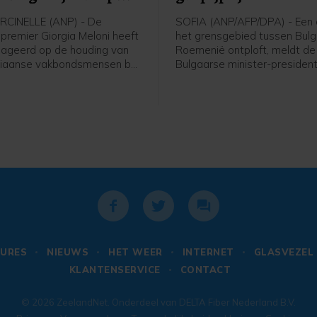
elle
CINELLE (ANP) - De
SOFIA (ANP/AFP/DPA) - Een d
 premier Giorgia Meloni heeft
het grensgebied tussen Bulg
ageerd op de houding van
Roemenië ontploft, meldt de
aliaanse vakbondsmensen bij
Bulgaarse minister-preside
king in België van de
Radev. In dat gebied loopt o
mijnramp uit de Belgische
Trans-Balkanpijplijn, die gas
nis. Daarbij kwamen in
tussen Turkije en Oekraïne. 
e op 8 augustus 1956 262
Radev kwam de drone zijn la
, onder wie 136 Italianen.
vanuit Roemenië.
URES
NIEUWS
HET WEER
INTERNET
GLASVEZEL
KLANTENSERVICE
CONTACT
© 2026
ZeelandNet
. Onderdeel van
DELTA Fiber Nederland B.V.