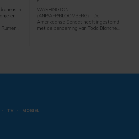
rone is in
WASHINGTON
arije en
(ANP/AFP/BLOOMBERG) - De
Amerikaanse Senaat heeft ingestemd
nt Rumen
met de benoeming van Todd Blanche
ok de
als minister van Justitie. Democraten
 vervoert
verzetten zich tegen de benoeming,
Volgens
omdat Blanche volgens hen door
nd binnen
president Donald Trump ingezet zou
worden om achter politieke
tegenstanders aan te gaan.
TV
MOBIEL