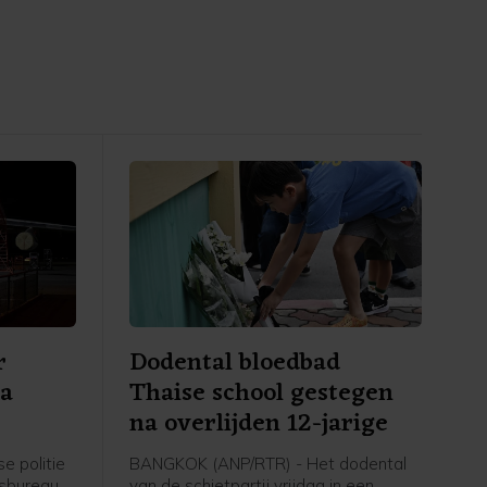
r
Dodental bloedbad
na
Thaise school gestegen
na overlijden 12-jarige
e politie
BANGKOK (ANP/RTR) - Het dodental
rsbureau
van de schietpartij vrijdag in een