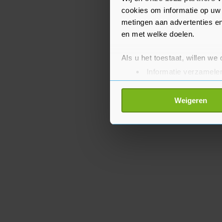
hadden".
cookies om informatie op uw 
metingen aan advertenties en
en met welke doelen.
Als u het toestaat, willen we
Informatie verzamelen
Uw apparaat identific
Lees meer over hoe uw perso
Weigeren
toestemming op elk moment wi
Met cookies werkt onze websi
ons cookiebeleid bekijken en 