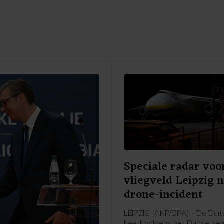
Speciale radar voo
vliegveld Leipzig 
drone-incident
LEIPZIG (ANP/DPA) - De Duits
heeft volgens het Duitse pe