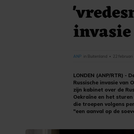
'vredes
invasie
ANP
in Buitenland
22 februari
•
LONDEN (ANP/RTR) - De 
Russische invasie van 
zijn kabinet over de Ru
Oekraïne en het sturen
die troepen volgens per
"een aanval op de soeve