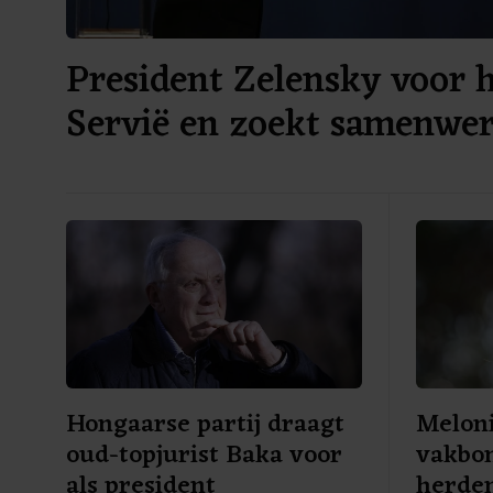
President Zelensky voor h
Servië en zoekt samenwe
Hongaarse partij draagt
Meloni
oud-topjurist Baka voor
vakbo
als president
herde