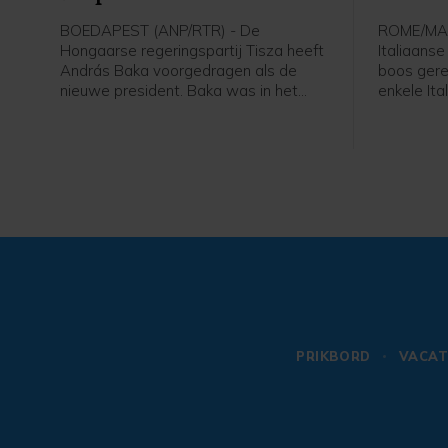
Marcin
BOEDAPEST (ANP/RTR) - De
ROME/MAR
Hongaarse regeringspartij Tisza heeft
Italiaanse
András Baka voorgedragen als de
boos gere
nieuwe president. Baka was in het
enkele It
verleden parlementariër, maar is
de herden
vooral een bekende jurist. Hij gaf
grootste 
onder meer leiding aan het Hongaarse
geschiede
hooggerechtshof. Naar verwachting
Marcinell
stemt het parlement dinsdag in met
mensen om
zijn benoeming.
PRIKBORD
VACAT