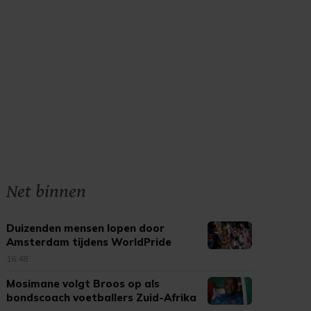
Net binnen
Duizenden mensen lopen door
Amsterdam tijdens WorldPride
March
16:48
Mosimane volgt Broos op als
bondscoach voetballers Zuid-Afrika