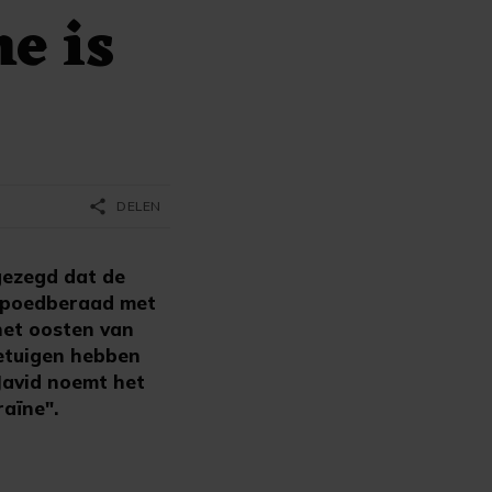
ne is
share
DELEN
gezegd dat de
 spoedberaad met
het oosten van
getuigen hebben
 Javid noemt het
raïne".