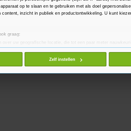
apparaat op te slaan en te gebruiken met als doel gepersonalise
 content, inzicht in publiek en productontwikkeling. U kunt kiez
 ook graag:
 over uw geografische locatie, die tot een paar meter nauwkeuri
eren door het actief te scannen op specifieke eigenschappen (fing
onlijke gegevens worden verwerkt en stel uw voorkeuren in he
Zelf instellen
jzigen of intrekken in de Cookieverklaring.
te beter en wordt jouw bezoek makkelijker en persoonlijker. O
je gemaakte keuze altijd wijzigen of intrekken.