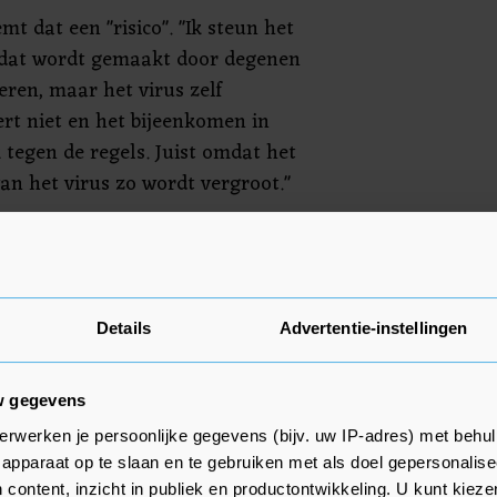
t dat een "risico". "Ik steun het
dat wordt gemaakt door degenen
eren, maar het virus zelf
ert niet en het bijeenkomen in
k tegen de regels. Juist omdat het
van het virus zo wordt vergroot."
se steden, gaan mensen de straat
tiegeweld. Aanleiding is de dood
te arrestant George Floyd, die
week na hard optreden door een
Details
Advertentie-instellingen
terdag nog protesteerden
t centrum van Londen.
w gegevens
erwerken je persoonlijke gegevens (bijv. uw IP-adres) met behul
apparaat op te slaan en te gebruiken met als doel gepersonalise
 content, inzicht in publiek en productontwikkeling. U kunt kiez