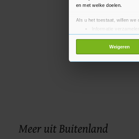
en met welke doelen.
Als u het toestaat, willen we
Informatie verzamelen
Uw apparaat identific
Lees meer over hoe uw perso
Weigeren
toestemming op elk moment wi
Met cookies werkt onze websi
ons cookiebeleid bekijken en 
Meer uit Buitenland