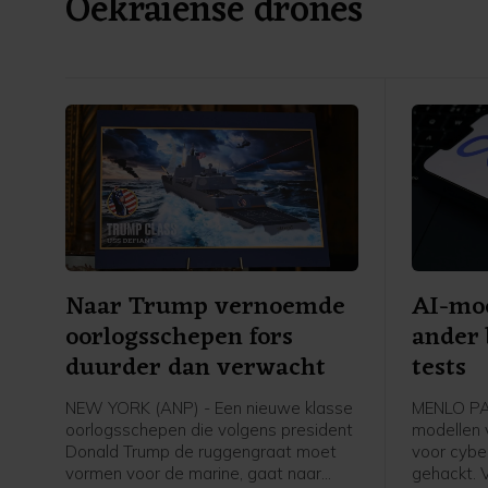
Oekraïense drones
Naar Trump vernoemde
AI-mo
oorlogsschepen fors
ander 
duurder dan verwacht
tests
NEW YORK (ANP) - Een nieuwe klasse
MENLO PAR
oorlogsschepen die volgens president
modellen 
Donald Trump de ruggengraat moet
voor cyber
vormen voor de marine, gaat naar
gehackt. V