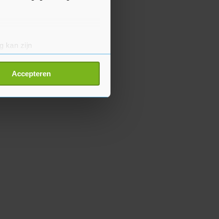
g kan zijn
erprinting)
t
detailgedeelte
in. U kunt uw
Accepteren
p onze cookiepagina kun je