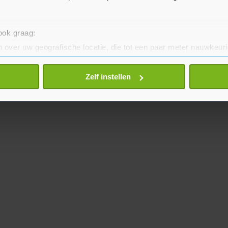
 ook graag:
 over uw geografische locatie, die tot een paar meter nauwkeuri
eren door het actief te scannen op specifieke eigenschappen (fing
onlijke gegevens worden verwerkt en stel uw voorkeuren in he
Zelf instellen
jzigen of intrekken in de Cookieverklaring.
te beter en wordt jouw bezoek makkelijker en persoonlijker. O
je gemaakte keuze altijd wijzigen of intrekken.