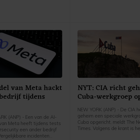
als oorlogsmisdaad.
del van Meta hackt
NYT: CIA richt ge
bedrijf tijdens
Cuba-werkgroep o
NEW YORK (ANP) - De CIA he
geheim een speciale werkgr
K (ANP) - Een van de AI-
Cuba opgericht, meldt The 
van Meta heeft tijdens tests
Times. Volgens de krant is h
security een ander bedrijf
van de groep druk uitoefene
ergelijkbare incidenten