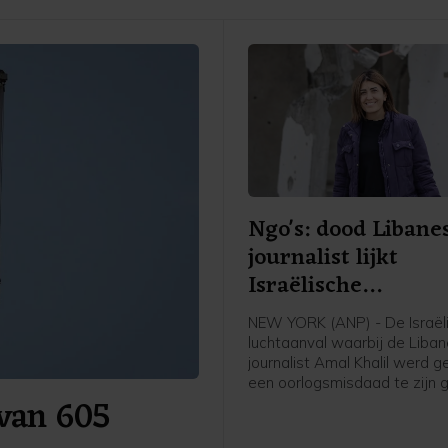
Ngo's: dood Libane
journalist lijkt
Israëlische
oorlogsmisdaad
NEW YORK (ANP) - De Israël
luchtaanval waarbij de Liba
journalist Amal Khalil werd ge
een oorlogsmisdaad te zijn 
van 605
stelt Human Rights Watch 
Ook Amnesty International v
haar dood moet worden ond