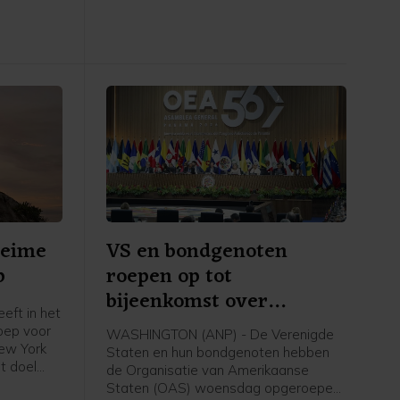
heime
VS en bondgenoten
p
roepen op tot
bijeenkomst over
eft in het
Nicaragua
oep voor
WASHINGTON (ANP) - De Verenigde
New York
Staten en hun bondgenoten hebben
et doel
de Organisatie van Amerikaanse
n op de
Staten (OAS) woensdag opgeroepen