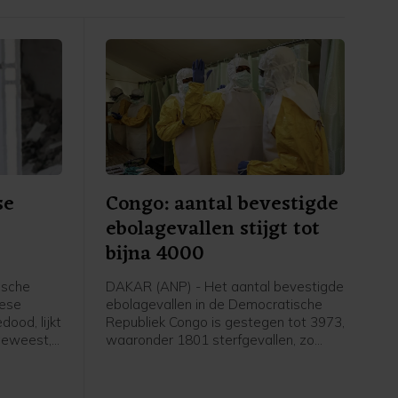
se
Congo: aantal bevestigde
ebolagevallen stijgt tot
bijna 4000
ische
DAKAR (ANP) - Het aantal bevestigde
nese
ebolagevallen in de Democratische
dood, lijkt
Republiek Congo is gestegen tot 3973,
geweest,
waaronder 1801 sterfgevallen, zo
(HRW).
bleek woensdag uit
indt dat
overheidsgegevens.
erzocht