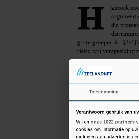
H
ancock noem
argument 
die protest
discrimine
grote groepen is tijdelij
risico van verspreiding 
Wereldwijd, ook in Brit
op tegen racisme en poli
van de Amerikaanse zwar
twee weken geleden bez
Toestemming
blanke politieagent. Za
duizenden mensen in he
Verantwoord gebruik van u
Wij en
onze 1022 partners
v
cookies om informatie op uw 
metingen aan advertenties en