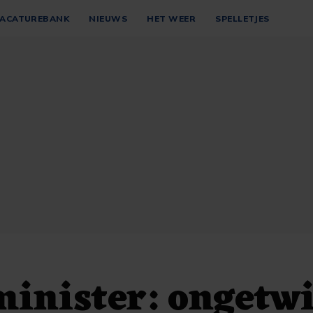
ACATUREBANK
NIEUWS
HET WEER
SPELLETJES
minister: ongetwi