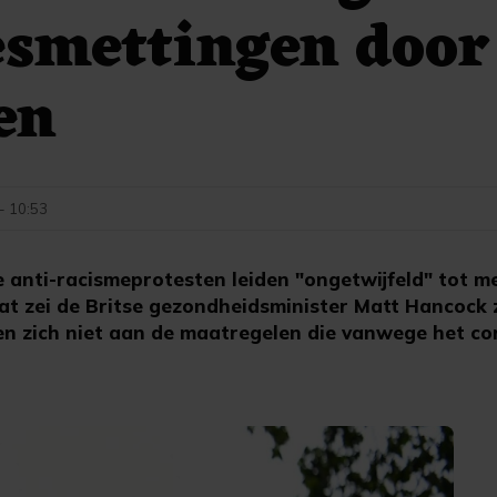
esmettingen door
en
 - 10:53
anti-racismeprotesten leiden "ongetwijfeld" tot m
t zei de Britse gezondheidsminister Matt Hancock z
n zich niet aan de maatregelen die vanwege het cor