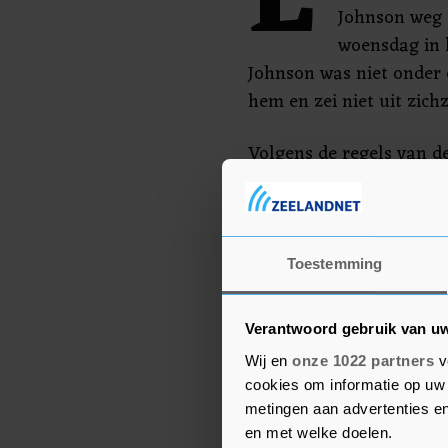
E
Johnson weg 
woensdag in 
Johnson was niet onder d
hem en zei niet uit zichz
Volgens de regels van de
van de 359, van de cons
verzoek voor een stemmi
partijbestuur. De groep
een andere premier zou 
Toestemming
vooral recent gekozen p
Verantwoord gebruik van u
Wij en
onze 1022 partners
v
cookies om informatie op uw 
metingen aan advertenties en
en met welke doelen.