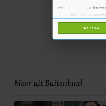
Als u het toestaat, willen we
Informatie verzamelen
Uw apparaat identific
Lees meer over hoe uw perso
Weigeren
toestemming op elk moment wi
Met cookies werkt onze websi
ons cookiebeleid bekijken en 
Meer uit Buitenland