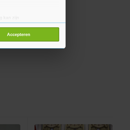
g kan zijn
erprinting)
t
detailgedeelte
in. U kunt uw
Accepteren
p onze cookiepagina kun je