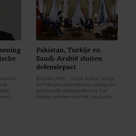
kening
Pakistan, Turkije en
ische
Saudi-Arabië sluiten
defensiepact
ssische
JEDDAH (ANP) - Saudi-Arabië, Turkije
u de
en Pakistan ondertekenen vrijdag een
erkte
gezamenlijk defensieakkoord. Dat
unnen
melden bronnen rond het Saudische
d van het
leger en de regering aan persbureau
e testen.
AFP. De drie landen versterken
en van
daarmee hun defensiesamenwerking
sten,
tegen de achtergrond van de oorlog
l.
tussen de Verenigde Staten en Iran.