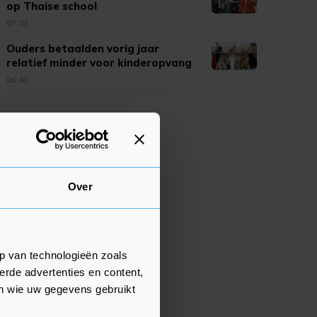
op Thaise school
07:02
Ouders betaalden vorig jaar
relatief minder voor kinderopvang
06:40
Over
p van technologieën zoals
erde advertenties en content,
en wie uw gegevens gebruikt