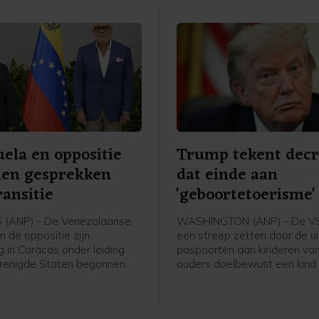
ela en oppositie
Trump tekent decr
nen gesprekken
dat einde aan
ransitie
'geboortetoerisme
maken
(ANP) - De Venezolaanse
WASHINGTON (ANP) - De VS
n de oppositie zijn
een streep zetten door de ui
 in Caracas onder leiding
paspoorten aan kinderen va
renigde Staten begonnen
ouders doelbewust een kind k
ekken die kunnen leiden tot
de Verenigde Staten en daar
ieke overgang en
staat misleiden. Daartoe hee
gen. De onderhandelingen
president Donald Trump een