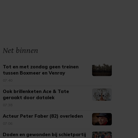
Net binnen
Tot en met zondag geen treinen
tussen Boxmeer en Venray
07:40
Ook brillenketen Ace & Tate
geraakt door datalek
partnerbedrijf
07:38
Acteur Peter Faber (82) overleden
07:06
Doden en gewonden bij schietpartij