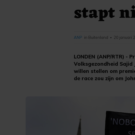
stapt n
ANP
in Buitenland
20 januari 
•
LONDEN (ANP/RTR) - Pre
Volksgezondheid Sajid 
willen stellen om premie
de race zou zijn om Jo