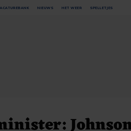
ACATUREBANK
NIEUWS
HET WEER
SPELLETJES
minister: Johnso