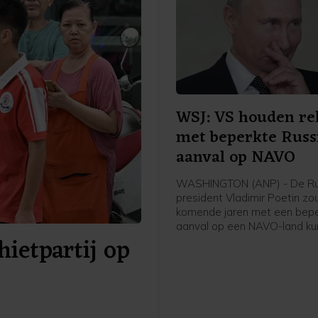
WSJ: VS houden re
met beperkte Russ
aanval op NAVO
WASHINGTON (ANP) - De Ru
president Vladimir Poetin zo
komende jaren met een bep
aanval op een NAVO-land k
ietpartij op
proberen de vastberadenhei
militaire bondgenootschap t
Dat staat in nieuwe rapport
Amerikaanse inlichtingendien
meldt The Wall Street Journa