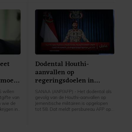
eet
Dodental Houthi-
aanvallen op
' moet
regeringsdoelen in
Jemen opgelopen
 willen
SANAA (ANP/AFP) - Het dodental als
tgifte van
gevolg van de Houthi-aanvallen op
n wie de
Jemenitische militairen is opgelopen
rijgen in
tot 58. Dat meldt persbureau AFP op
bij de
basis van een militaire bron. Eerder op
ft
de dag werd nog een dertigtal doden
gemeld.