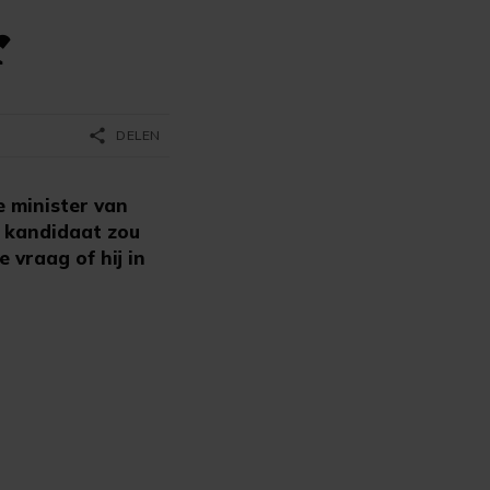
r
share
DELEN
e minister van
h kandidaat zou
 vraag of hij in