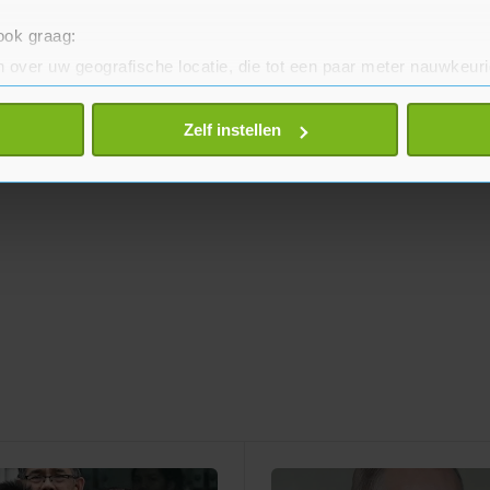
 ook graag:
 over uw geografische locatie, die tot een paar meter nauwkeuri
eren door het actief te scannen op specifieke eigenschappen (fing
onlijke gegevens worden verwerkt en stel uw voorkeuren in he
Zelf instellen
jzigen of intrekken in de Cookieverklaring.
te beter en wordt jouw bezoek makkelijker en persoonlijker. O
je gemaakte keuze altijd wijzigen of intrekken.