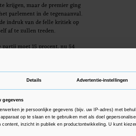
te krijgen, maar de premier ging
het parlement in de tegenaanval.
e indruk van de felle kritiek op
elf af te zullen treden.
 partij moet 15 procent, nu 54
ervatieve afgevaardigden een
ng indienen bij het
 die Johnson wil vervangen door
woensdag uit rond de twintig
Details
Advertentie-instellingen
arlementsleden bestaan.
w gegevens
erwerken je persoonlijke gegevens (bijv. uw IP-adres) met behul
apparaat op te slaan en te gebruiken met als doel gepersonalise
 content, inzicht in publiek en productontwikkeling. U kunt kiez