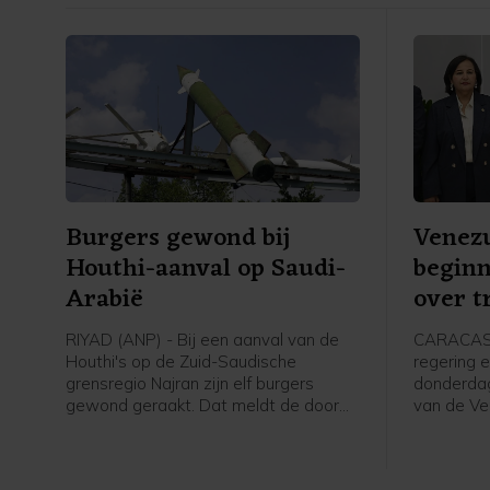
Burgers gewond bij
Venezu
Houthi-aanval op Saudi-
begin
Arabië
over t
RIYAD (ANP) - Bij een aanval van de
CARACAS 
Houthi's op de Zuid-Saudische
regering e
grensregio Najran zijn elf burgers
donderdag
gewond geraakt. Dat meldt de door
van de Ve
Saudi-Arabië geleide militaire coalitie
aan gespr
die de internationaal erkende regering
een polit
van Jemen steunt.
verkiezin