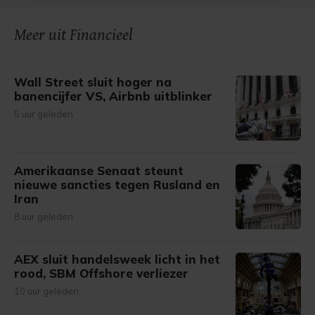
onze cookiepagina kun je ons cookiebeleid bekijken en je
Meer uit Financieel
gemaakte keuze altijd wijzigen of intrekken.
Wall Street sluit hoger na
banencijfer VS, Airbnb uitblinker
5 uur geleden
Amerikaanse Senaat steunt
nieuwe sancties tegen Rusland en
Iran
8 uur geleden
AEX sluit handelsweek licht in het
rood, SBM Offshore verliezer
10 uur geleden