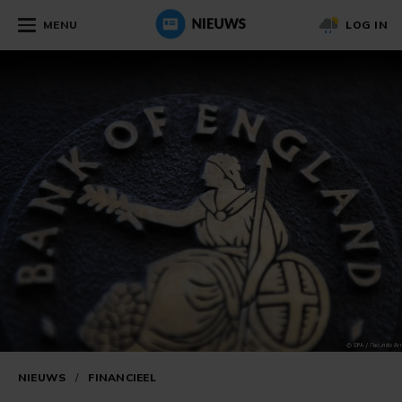
MENU
LOG IN
NIEUWS
/
FINANCIEEL