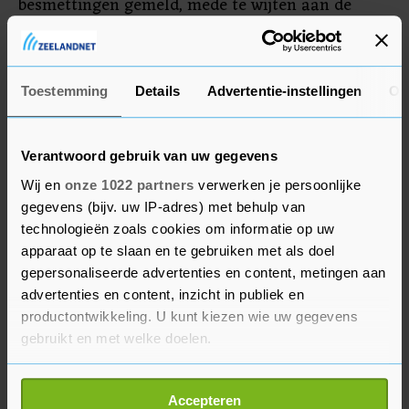
besmettingen gemeld, mede te wijten aan de
meer besmettelijke ‘Britse’ variant van het virus.
Reizigers moeten een negatieve test laten zien
als ze het land in willen.
Toestemming
Details
Advertentie-instellingen
Ov
Verantwoord gebruik van uw gegevens
Wij en
onze 1022 partners
verwerken je persoonlijke
gegevens (bijv. uw IP-adres) met behulp van
technologieën zoals cookies om informatie op uw
apparaat op te slaan en te gebruiken met als doel
gepersonaliseerde advertenties en content, metingen aan
advertenties en content, inzicht in publiek en
productontwikkeling. U kunt kiezen wie uw gegevens
gebruikt en met welke doelen.
Als u het toestaat, willen we ook graag:
Accepteren
Informatie verzamelen over uw geografische