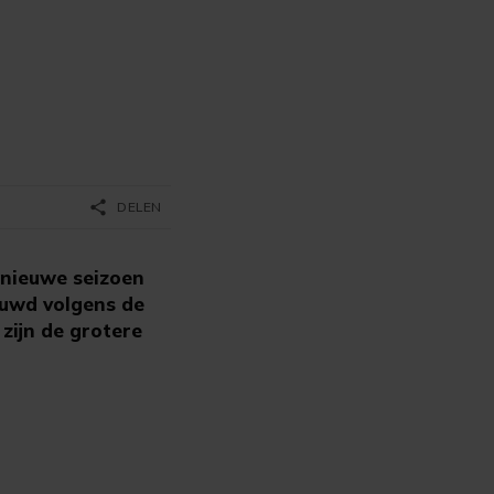
share
DELEN
nieuwe seizoen
bouwd volgens de
zijn de grotere