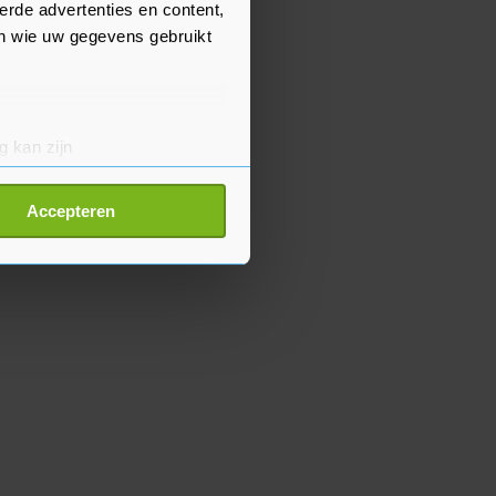
erde advertenties en content,
en wie uw gegevens gebruikt
g kan zijn
erprinting)
t
detailgedeelte
in. U kunt uw
Accepteren
p onze cookiepagina kun je