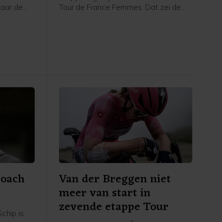
naar de
Tour de France Femmes. Dat zei de
ederlandse
Poolse van Canyon//Sram vrijdag na
vrijdag na
afloop van de etappe in het
 de NOS.
flashinterview. Het was de eerste
etappezege voor de Tourwinnares van
2024.
coach
Van der Breggen niet
meer van start in
zevende etappe Tour
chip is