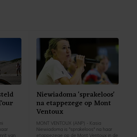
steld
Niewiadoma 'sprakeloos'
Tour
na etappezege op Mont
Ventoux
mi
MONT VENTOUX (ANP) - Kasia
haar
Niewiadoma is "sprakeloos" na haar
nrit van
etappezege op de Mont Ventoux in de