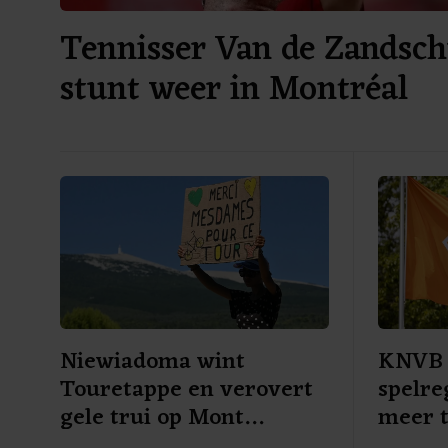
Tennisser Van de Zandsch
stunt weer in Montréal
Niewiadoma wint
KNVB 
Touretappe en verovert
spelre
gele trui op Mont
meer 
Ventoux
wedstr