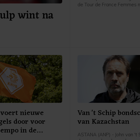
de Tour de France Femmes 
ulp wint na
Mont Ventoux. Dat zei de N
renster van FDJ United-Suez 
afloop van de etappe tegen
voert nieuwe
Van 't Schip bonds
gels door voor
van Kazachstan
tempo in de
ASTANA (ANP) - John van 't S
ijd