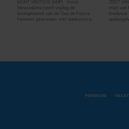
MONT VENTOUX (ANP) - Kasia
ZEIST (AN
Niewiadoma heeft vrijdag de
start van
koninginnenrit van de Tour de France
Eredivisie
Femmes gewonnen, met aankomst op
spelregelw
de Mont Ventoux. De Poolse renster
zijn het t
van Canyon//Sram reed solo naar de
verhogen.
overwinning op de bekende berg, ruim
spelregels
voor Demi Vollering. De Nederlandse
spelregelo
werd tweede op 1.16 minuut. De
ook al ha
Italiaanse Longo Borghini werd derde
WK voetbal
op 1.42.
PRIKBORD
VACAT