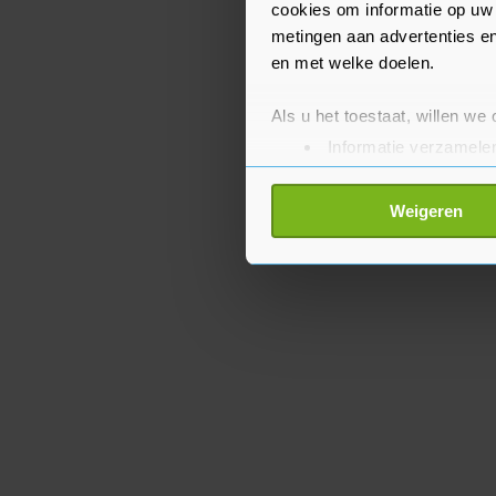
cookies om informatie op uw 
metingen aan advertenties en
en met welke doelen.
Als u het toestaat, willen we
Informatie verzamelen
Uw apparaat identific
Lees meer over hoe uw perso
Weigeren
toestemming op elk moment wi
Met cookies werkt onze websi
ons cookiebeleid bekijken en 