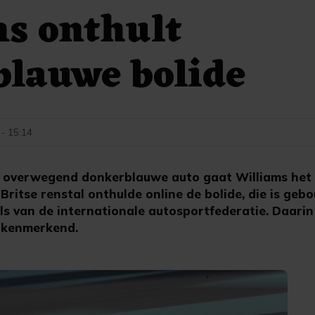
s onthult
blauwe bolide
 - 15:14
 overwegend donkerblauwe auto gaat Williams het 
 Britse renstal onthulde online de bolide, die is ge
s van de internationale autosportfederatie. Daarin 
 kenmerkend.