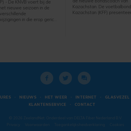
de nieuwe bondscoach van
P) - De KNVB voert bij de
Kazachstan. De voetbalbond
 het nieuwe seizoen in de
Kazachstan (KFF) presentee
 verschillende
62-jarige Nederlandse oud-
ijzigingen in die erop gericht
international en trainer vrijda
empo in de wedstrijden te
meldde de bond op social me
 Het zijn aanpassingen in de
 van de internationale
rganisatie IFAB, die de FIFA
d doorgevoerd tijdens het
 in juni.
URES
NIEUWS
HET WEER
INTERNET
GLASVEZEL
KLANTENSERVICE
CONTACT
© 2026
ZeelandNet
. Onderdeel van
DELTA Fiber Nederland B.V.
Privacy
Voorwaarden
Toegankelijksheidverklaring
Cookies