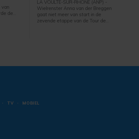
LA VOULTE-SUR-RHÔNE (ANP) -
 van
Wielrenster Anna van der Breggen
rde de
gaat niet meer van start in de
zevende etappe van de Tour de
g, zo
France Femmes. Haar ploeg SD Worx-
dia.
Protime meldt dat de 36-jarige renster
de Tour verlaat en rust neemt.
TV
MOBIEL