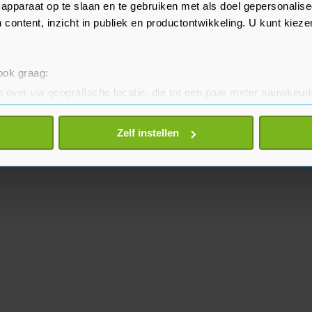
apparaat op te slaan en te gebruiken met als doel gepersonalise
 content, inzicht in publiek en productontwikkeling. U kunt kiez
 ook graag:
 over uw geografische locatie, die tot een paar meter nauwkeuri
eren door het actief te scannen op specifieke eigenschappen (fing
onlijke gegevens worden verwerkt en stel uw voorkeuren in he
Zelf instellen
jzigen of intrekken in de Cookieverklaring.
te beter en wordt jouw bezoek makkelijker en persoonlijker. O
je gemaakte keuze altijd wijzigen of intrekken.