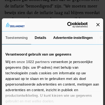
de inflatie "bemoedigend" zijn. "We moeten meer
bewijs zien dat de inflatie laag zal blijven voordat
we de rente kunnen verlagen, maar ik ben
optimistisch dat de zaken de goede kant op
gaan", aldus Bailey.
Toestemming
Details
Advertentie-instellingen
Ov
Groei
Verantwoord gebruik van uw gegevens
De Britse centrale bank verlaagde ook de
Wij en
onze 1022 partners
verwerken je persoonlijke
inflatievooruitzichten voor de komende jaren en
gegevens (bijv. uw IP-adres) met behulp van
kwam met nieuwe groeiverwachtingen. Voor dit
technologieën zoals cookies om informatie op uw
jaar rekent de centrale bank nu op een
apparaat op te slaan en te gebruiken met als doel
economische groei van 0,5 procent, tegen een
gepersonaliseerde advertenties en content, metingen aan
eerdere groeivoorspelling van 0,25 procent. Ook
advertenties en content, inzicht in publiek en
is het volgens de centrale bank waarschijnlijk dat
productontwikkeling. U kunt kiezen wie uw gegevens
gebruikt en met welke doelen.
de Britse economie de recessie in de tweede