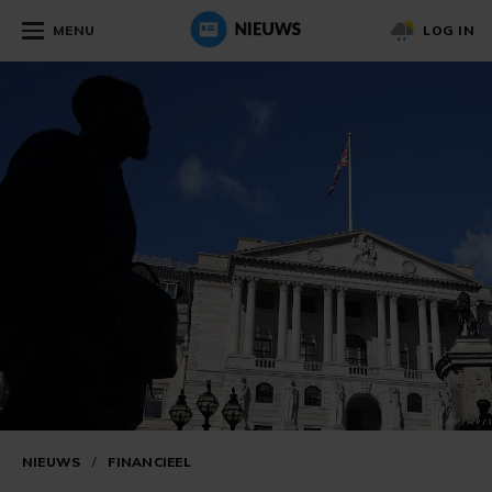
MENU
LOG IN
NIEUWS
/
FINANCIEEL