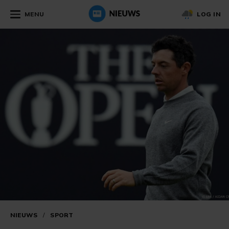
MENU
LOG IN
NIEUWS
/
SPORT