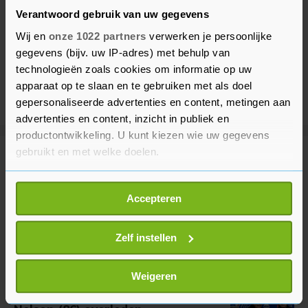
Verantwoord gebruik van uw gegevens
Wij en
onze 1022 partners
verwerken je persoonlijke
gegevens (bijv. uw IP-adres) met behulp van
technologieën zoals cookies om informatie op uw
apparaat op te slaan en te gebruiken met als doel
gepersonaliseerde advertenties en content, metingen aan
advertenties en content, inzicht in publiek en
productontwikkeling. U kunt kiezen wie uw gegevens
gebruikt en met welke doelen.
Meer uit Sport
Als u het toestaat, willen we ook graag:
Accepteren
Informatie verzamelen over uw geografische
Van de Zandschulp niet naar
locatie, die tot een paar meter nauwkeurig kan zijn
laatste acht in Montreal
Uw apparaat identificeren door het actief te
Zelf instellen
1 uur geleden
scannen op specifieke eigenschappen (fingerprinting)
Lees meer over hoe uw persoonlijke gegevens worden
Weigeren
verwerkt en stel uw voorkeuren in het
detailgedeelte
in.
NBA-speler en succestrainer
U kunt uw toestemming op elk moment wijzigen of