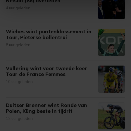
Nelson (86) overleden
intrekken in de Cookieverklaring.
4 uur geleden
Met cookies werkt onze website beter en wordt jouw
bezoek makkelijker en persoonlijker. Op
Wiebes wint puntenklassement in
onze cookiepagina kun je ons cookiebeleid bekijken en je
Tour, Pieterse bollentrui
gemaakte keuze altijd wijzigen of intrekken.
8 uur geleden
Vollering wint voor tweede keer
Tour de France Femmes
10 uur geleden
Duitser Brenner wint Ronde van
Polen, Küng beste in tijdrit
12 uur geleden