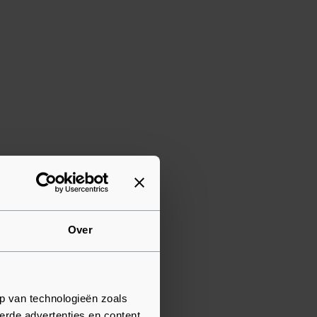
Over
p van technologieën zoals
erde advertenties en content,