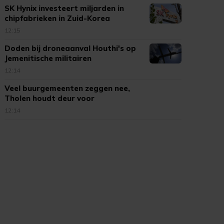
SK Hynix investeert miljarden in
chipfabrieken in Zuid-Korea
12:15
Doden bij droneaanval Houthi's op
Jemenitische militairen
12:14
Veel buurgemeenten zeggen nee,
Tholen houdt deur voor
vuurwerkshows open
12:14