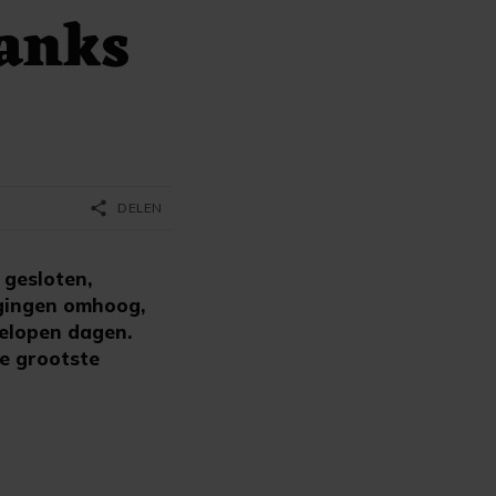
anks
share
DELEN
gesloten,
 gingen omhoog,
gelopen dagen.
e grootste