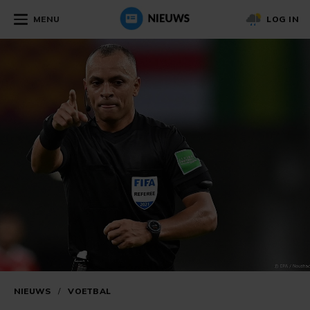
MENU
LOG IN
NIEUWS
/
VOETBAL