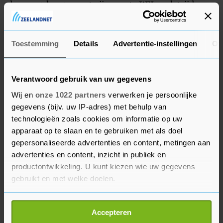
horen gekregen wat zijn eerste WK-wedstrijd
wordt. De Italiaan Daniele Orsato leidt zondag de
openingswedstrijd tussen Qatar en Ecuador.
Toestemming
Details
Advertentie-instellingen
Ov
Verantwoord gebruik van uw gegevens
Wij en
onze 1022 partners
verwerken je persoonlijke
gegevens (bijv. uw IP-adres) met behulp van
technologieën zoals cookies om informatie op uw
apparaat op te slaan en te gebruiken met als doel
gepersonaliseerde advertenties en content, metingen aan
advertenties en content, inzicht in publiek en
productontwikkeling. U kunt kiezen wie uw gegevens
gebruikt en met welke doelen.
Als u het toestaat, willen we ook graag:
Accepteren
Informatie verzamelen over uw geografische