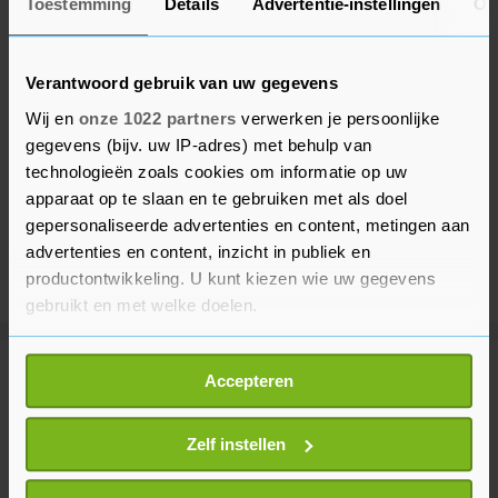
Toestemming
Details
Advertentie-instellingen
Ov
Verantwoord gebruik van uw gegevens
Wij en
onze 1022 partners
verwerken je persoonlijke
gegevens (bijv. uw IP-adres) met behulp van
technologieën zoals cookies om informatie op uw
apparaat op te slaan en te gebruiken met als doel
gepersonaliseerde advertenties en content, metingen aan
advertenties en content, inzicht in publiek en
productontwikkeling. U kunt kiezen wie uw gegevens
gebruikt en met welke doelen.
Als u het toestaat, willen we ook graag:
Meer uit Sport
Accepteren
Informatie verzamelen over uw geografische
locatie, die tot een paar meter nauwkeurig kan zijn
Uw apparaat identificeren door het actief te
Zelf instellen
Niewiadoma boos op ploeggenoot
scannen op specifieke eigenschappen (fingerprinting)
Vollering na verliezen gele trui