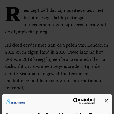
R
eis zegt zelf dat zijn positieve test niet
klopt en zegt dat hij actie gaat
ondernemen tegen zijn verwijdering uit
de olympische ploeg.
Hij deed eerder mee aan de Spelen van Londen in
2012 en in eigen land in 2016. Twee jaar na het
WK van 2018 kreeg hij een bronzen medaille, na
diskwalificatie van een tegenstander. Hij is de
eerste Braziliaanse gewichtheffer die een
medaille behaalde op een groot internationaal
toernooi.