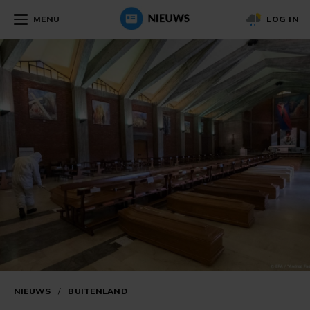
MENU
LOG IN
NIEUWS
/
BUITENLAND