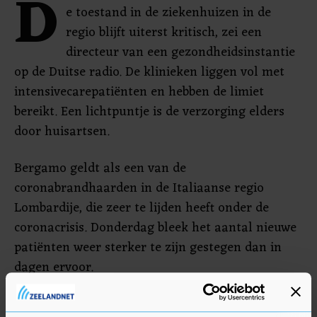
D
e toestand in de ziekenhuizen in de
regio blijft uiterst kritisch, zei een
directeur van een gezondheidsinstantie
op de Duitse radio. De klinieken liggen vol met
intensivecarepatiënten en hebben de limiet
bereikt. Een lichtpuntje is de verzorging elders
door huisartsen.
Bergamo geldt als een van de
coronabrandhaarden in de Italiaanse regio
Lombardije, die zeer te lijden heeft onder de
coronacrisis. Donderdag bleek het aantal nieuwe
patiënten weer sterker te zijn gestegen dan in
dagen ervoor.