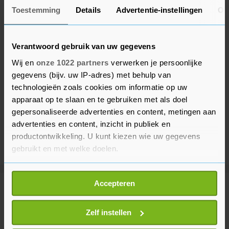
Toestemming
Details
Advertentie-instellingen
Ov
Verantwoord gebruik van uw gegevens
Wij en
onze 1022 partners
verwerken je persoonlijke
gegevens (bijv. uw IP-adres) met behulp van
technologieën zoals cookies om informatie op uw
apparaat op te slaan en te gebruiken met als doel
gepersonaliseerde advertenties en content, metingen aan
advertenties en content, inzicht in publiek en
productontwikkeling. U kunt kiezen wie uw gegevens
gebruikt en met welke doelen.
Als u het toestaat, willen we ook graag:
Accepteren
Informatie verzamelen over uw geografische
Meer uit Buitenland
locatie, die tot een paar meter nauwkeurig kan zijn
Uw apparaat identificeren door het actief te
Zelf instellen
scannen op specifieke eigenschappen (fingerprinting)
Rusland meldt neerhalen van 605