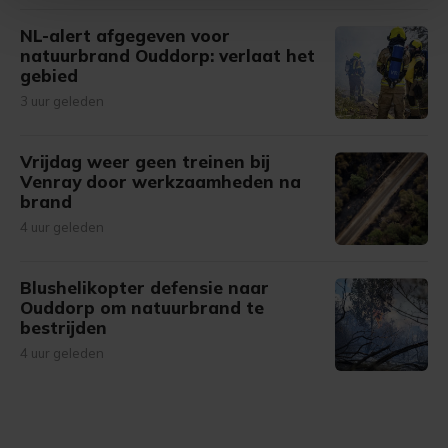
Met cookies werkt onze website beter en wordt jouw
NL-alert afgegeven voor
natuurbrand Ouddorp: verlaat het
bezoek makkelijker en persoonlijker. Op
gebied
onze cookiepagina kun je ons cookiebeleid bekijken en je
3 uur geleden
gemaakte keuze altijd wijzigen of intrekken.
Vrijdag weer geen treinen bij
Venray door werkzaamheden na
brand
4 uur geleden
Blushelikopter defensie naar
Ouddorp om natuurbrand te
bestrijden
4 uur geleden