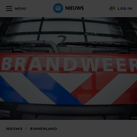
MENU
LOG IN
NIEUWS
/
BINNENLAND