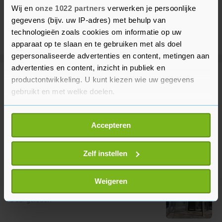
Wij en
onze 1022 partners
verwerken je persoonlijke
gegevens (bijv. uw IP-adres) met behulp van
technologieën zoals cookies om informatie op uw
apparaat op te slaan en te gebruiken met als doel
gepersonaliseerde advertenties en content, metingen aan
advertenties en content, inzicht in publiek en
productontwikkeling. U kunt kiezen wie uw gegevens
Meer uit Binnenland
gebruikt en met welke doelen.
Natuurbrand bij Ouddorp breidt
Als u het toestaat, willen we ook graag:
zich niet meer uit door stoplijnen
Accepteren
Informatie verzamelen over uw geografische
2 uur geleden
locatie, die tot een paar meter nauwkeurig kan zijn
Uw apparaat identificeren door het actief te
Zelf instellen
scannen op specifieke eigenschappen (fingerprinting)
Jeugddetentie geëist voor explosie
Lees meer over hoe uw persoonlijke gegevens worden
Weigeren
bij kantoor Zuidas Amsterdam
verwerkt en stel uw voorkeuren in het
detailgedeelte
in.
3 uur geleden
U kunt uw toestemming op elk moment wijzigen of
intrekken in de Cookieverklaring.