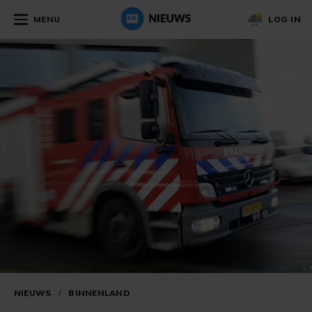
MENU
LOG IN
NIEUWS
/
BINNENLAND