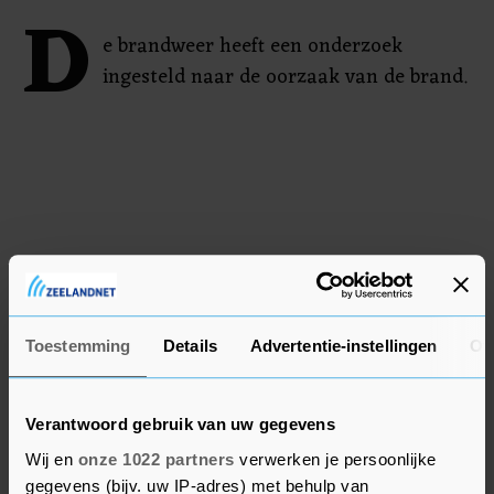
D
e brandweer heeft een onderzoek
ingesteld naar de oorzaak van de brand.
Toestemming
Details
Advertentie-instellingen
Ov
Verantwoord gebruik van uw gegevens
Wij en
onze 1022 partners
verwerken je persoonlijke
gegevens (bijv. uw IP-adres) met behulp van