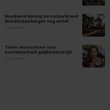
bezoek makkelijker en persoonlijker. Op
onze cookiepagina kun je ons cookiebeleid bekijken en je
gemaakte keuze altijd wijzigen of intrekken.
Noodverordening om natuurbrand
Boschhuizerbergen nog actief
3 uur geleden
Tielen waarschuwt voor
kwetsbaarheid gelijkheidsstrijd
4 uur geleden