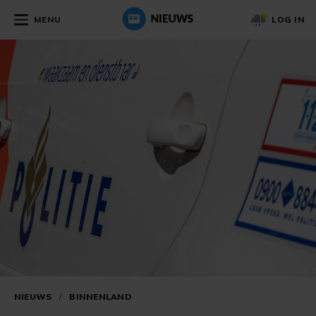
MENU
LOG IN
NIEUWS
/
BINNENLAND