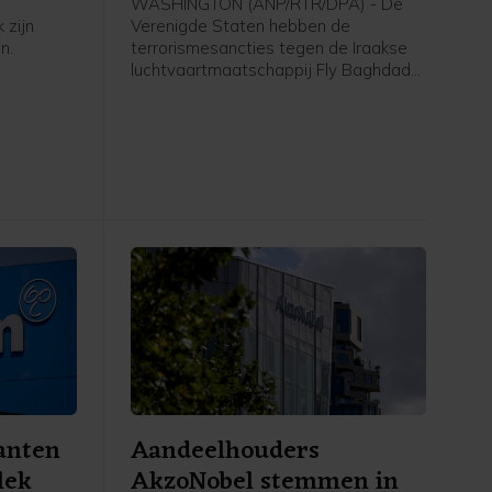
WASHINGTON (ANP/RTR/DPA) - De
 zijn
Verenigde Staten hebben de
n.
terrorismesancties tegen de Iraakse
luchtvaartmaatschappij Fly Baghdad
er meer
opgeheven. Die werden in 2024
rnaast is
opgelegd vanwege banden met de
 van de
Iraanse Revolutionaire Garde. Het
men.
Amerikaanse ministerie van Financiën
meldt woensdag dat Fly Baghdad van
de sanctielijst is gehaald.
anten
Aandeelhouders
lek
AkzoNobel stemmen in