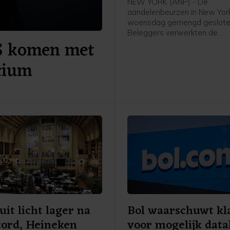
NEW YORK (ANP) - De
aandelenbeurzen in New York
woensdag gemengd geslote
Beleggers verwerkten de
S komen met
kwartaalresultaten van ond
SpaceX en Walt Disney. Daa
icium
hun hoop op een heropening
Straat van Hormuz toegeno
uit licht lager na
Bol waarschuwt kl
cord, Heineken
voor mogelijk data