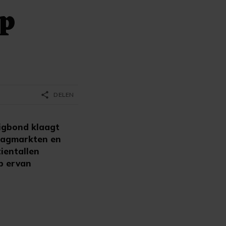
op
share
DELEN
igbond klaagt
 dagmarkten en
ientallen
p ervan