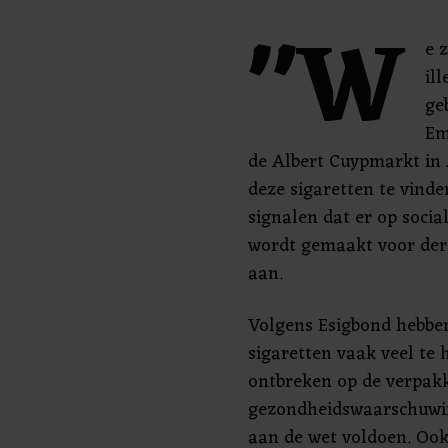
"W
e 
il
ge
Em
de Albert Cuypmarkt in
deze sigaretten te vinden
signalen dat er op socia
wordt gemaakt voor derge
aan.
Volgens Esigbond hebben
sigaretten vaak veel te 
ontbreken op de verpak
gezondheidswaarschuwi
aan de wet voldoen. Ook