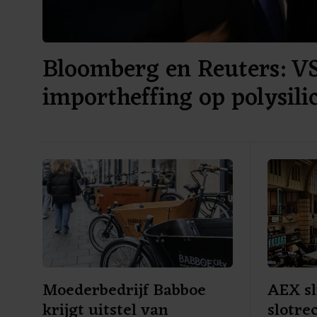
Bloomberg en Reuters: V
importheffing op polysil
Moederbedrijf Babboe
AEX sl
krijgt uitstel van
slotre