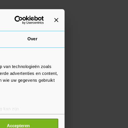
Over
p van technologieën zoals
erde advertenties en content,
en wie uw gegevens gebruikt
g kan zijn
erprinting)
t
detailgedeelte
in. U kunt uw
Accepteren