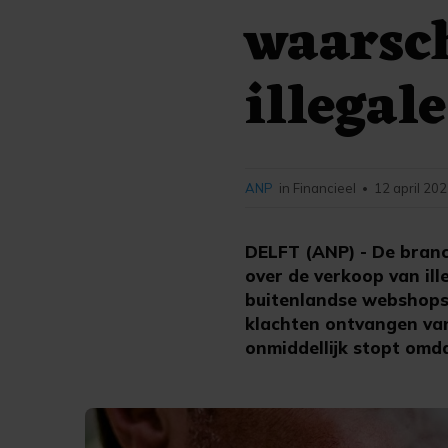
waarsc
illegal
ANP
in Financieel
12 april 202
•
DELFT (ANP) - De branc
over de verkoop van il
buitenlandse webshops.
klachten ontvangen van
onmiddellijk stopt omd