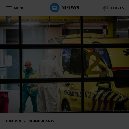
MENU
LOG IN
NIEUWS
/
BINNENLAND