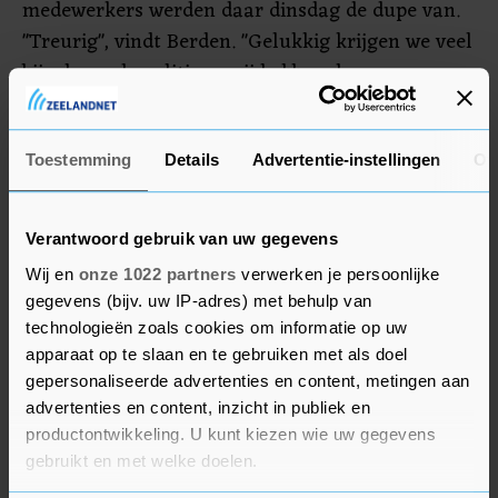
medewerkers werden daar dinsdag de dupe van.
"Treurig", vindt Berden. "Gelukkig krijgen we veel
bijval van de politie en zij hebben de
camerabeelden." Het personeel kreeg woensdag
een hart onder de riem gestoken door koningin
Maxima, die via een videoverbinding met het
Toestemming
Details
Advertentie-instellingen
Ov
ziekenhuis belde.
Verantwoord gebruik van uw gegevens
Wij en
onze 1022 partners
verwerken je persoonlijke
gegevens (bijv. uw IP-adres) met behulp van
technologieën zoals cookies om informatie op uw
apparaat op te slaan en te gebruiken met als doel
gepersonaliseerde advertenties en content, metingen aan
advertenties en content, inzicht in publiek en
productontwikkeling. U kunt kiezen wie uw gegevens
gebruikt en met welke doelen.