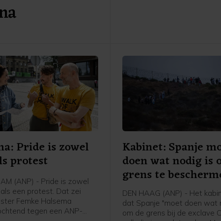
 na
Jetten onder meer over wate
kern- en windenergie.
a: Pride is zowel
Kabinet: Spanje m
ls protest
doen wat nodig is
grens te bescherm
M (ANP) - Pride is zowel
als een protest. Dat zei
DEN HAAG (ANP) - Het kabin
ster Femke Halsema
dat Spanje "moet doen wat n
ochtend tegen een ANP-
om de grens bij de exclave C
ver voorafgaand aan de