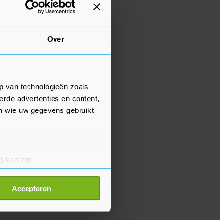
Over
p van technologieën zoals
erde advertenties en content,
en wie uw gegevens gebruikt
g kan zijn
erprinting)
t
detailgedeelte
in. U kunt uw
Accepteren