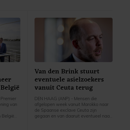
Van den Brink stuurt
meer
eventuele asielzoekers
België
vanuit Ceuta terug
Premier
DEN HAAG (ANP) - Mensen die
ening van
afgelopen week vanuit Marokko naar
de Spaanse exclave Ceuta zijn
 België
gegaan en van daaruit eventueel naar
voor
Nederland komen om asiel aan te
volgens
vragen, worden teruggestuurd naar