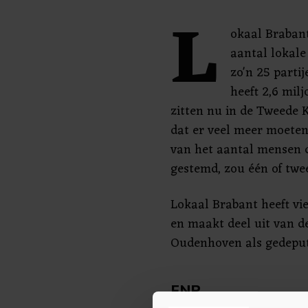
L
okaal Brabant
aantal lokale 
zo'n 25 parti
heeft 2,6 mil
zitten nu in de Tweede
dat er veel meer moeten 
van het aantal mensen d
gestemd, zou één of twee 
Lokaal Brabant heeft vie
en maakt deel uit van d
Oudenhoven als gedeput
FNP