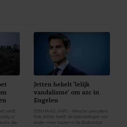
rstof,
Spanje, schrijft asielminister Bart van
den Brink in een brief aan de Tweede
Kamer. Volgens de CDA-minister is er
voor zover bekend niemand vanuit
Ceuta doorgereisd naar Spanje of een
ander land.
oet
Jetten hekelt 'lelijk
 om
vandalisme' om azc in
en
Engelen
et vindt
DEN HAAG (ANP) - Minister-president
odig is"
Rob Jetten heeft de bekladdingen van
euta, die
onder meer huizen in de Brabantse