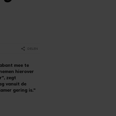
share
DELEN
rabant mee te
 nemen hierover
r", zegt
ag vanuit de
amer gering is."