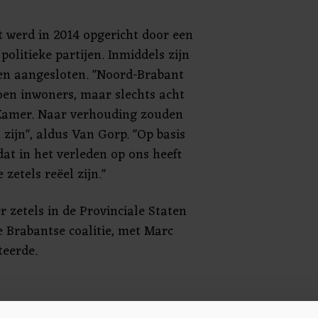
 werd in 2014 opgericht door een
politieke partijen. Inmiddels zijn
jen aangesloten. "Noord-Brabant
joen inwoners, maar slechts acht
 Kamer. Naar verhouding zouden
zijn", aldus Van Gorp. "Op basis
at in het verleden op ons heeft
zetels reëel zijn."
r zetels in de Provinciale Staten
e Brabantse coalitie, met Marc
eerde.