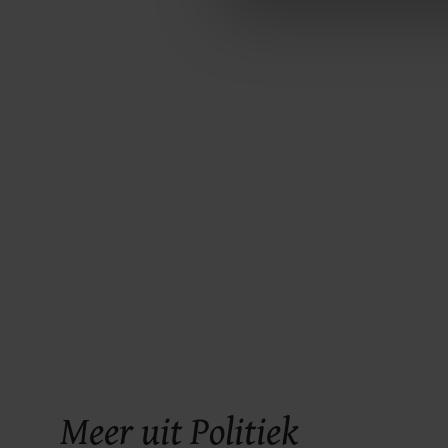
Met cookies werkt onze websi
ons cookiebeleid bekijken en 
Meer uit Politiek