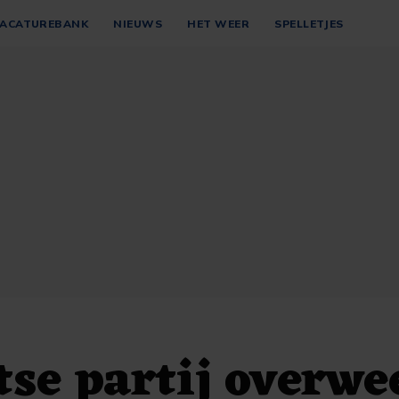
ACATUREBANK
NIEUWS
HET WEER
SPELLETJES
se partij overwe