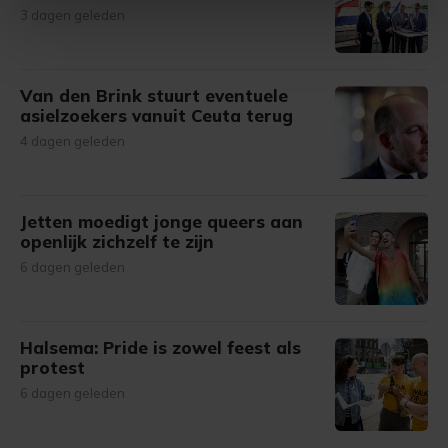
intrekken in de Cookieverklaring.
3 dagen geleden
Met cookies werkt onze website beter en wordt jouw
bezoek makkelijker en persoonlijker. Op
Van den Brink stuurt eventuele
onze cookiepagina kun je ons cookiebeleid bekijken en je
asielzoekers vanuit Ceuta terug
gemaakte keuze altijd wijzigen of intrekken.
4 dagen geleden
Jetten moedigt jonge queers aan
openlijk zichzelf te zijn
6 dagen geleden
Halsema: Pride is zowel feest als
protest
6 dagen geleden