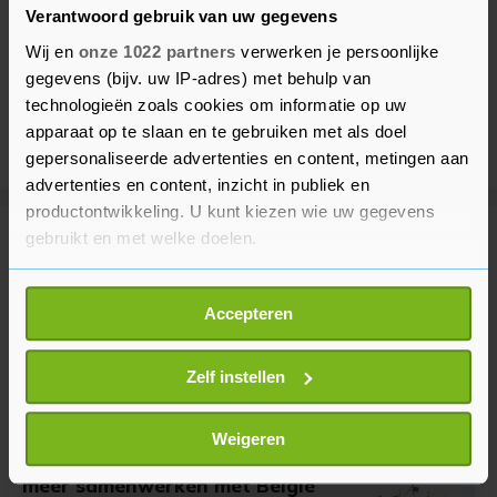
Verantwoord gebruik van uw gegevens
Wij en
onze 1022 partners
verwerken je persoonlijke
gegevens (bijv. uw IP-adres) met behulp van
technologieën zoals cookies om informatie op uw
apparaat op te slaan en te gebruiken met als doel
gepersonaliseerde advertenties en content, metingen aan
advertenties en content, inzicht in publiek en
productontwikkeling. U kunt kiezen wie uw gegevens
gebruikt en met welke doelen.
Meer uit Politiek
Als u het toestaat, willen we ook graag:
Accepteren
Paul hield besluit loon
Informatie verzamelen over uw geografische
arbeidsmigranten stil tot na
locatie, die tot een paar meter nauwkeurig kan zijn
verkiezingen
Uw apparaat identificeren door het actief te
Zelf instellen
17 uur geleden
scannen op specifieke eigenschappen (fingerprinting)
Lees meer over hoe uw persoonlijke gegevens worden
Weigeren
verwerkt en stel uw voorkeuren in het
detailgedeelte
in.
Jetten wil voor stroomproductie
meer samenwerken met België
U kunt uw toestemming op elk moment wijzigen of