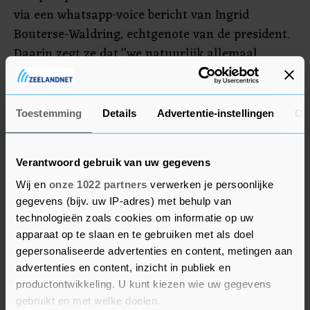
via een whatsapp-voice bericht van Ingrid
Bouterse-Waldring, echtgenote van de president.
Daarin zegt ze dat '’we natuurlijk allemaal
ondersteboven zijn, maar de president iedereen
vraagt om zich rustig te houden tot hij terug is.
Jullie zien natuurlijk dat het een politieke
Toestemming
Details
Advertentie-instellingen
Ov
uitspraak is, maar laat niemand zomaar allerlei
dingen gaan doen’’, aldus de presidentsvrouw.
Verantwoord gebruik van uw gegevens
Wij en
onze 1022 partners
verwerken je persoonlijke
gegevens (bijv. uw IP-adres) met behulp van
technologieën zoals cookies om informatie op uw
apparaat op te slaan en te gebruiken met als doel
gepersonaliseerde advertenties en content, metingen aan
advertenties en content, inzicht in publiek en
productontwikkeling. U kunt kiezen wie uw gegevens
gebruikt en met welke doelen.