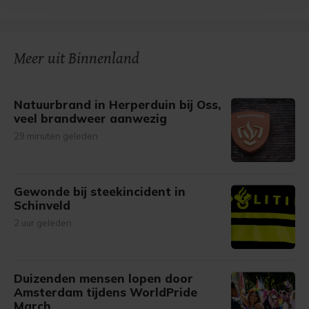
bezoek makkelijker en persoonlijker. Op
onze cookiepagina kun je ons cookiebeleid bekijken en je
gemaakte keuze altijd wijzigen of intrekken.
Meer uit Binnenland
Natuurbrand in Herperduin bij Oss,
veel brandweer aanwezig
29 minuten geleden
Gewonde bij steekincident in
Schinveld
2 uur geleden
Duizenden mensen lopen door
Amsterdam tijdens WorldPride
March