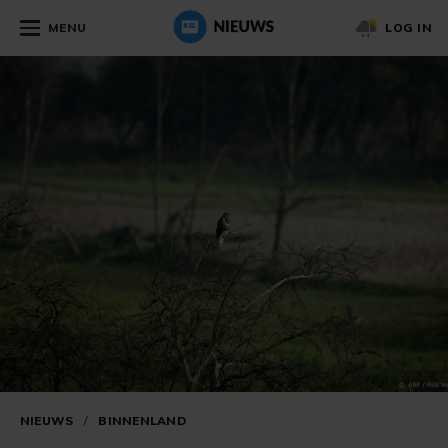
MENU
LOG IN
NIEUWS
/
BINNENLAND