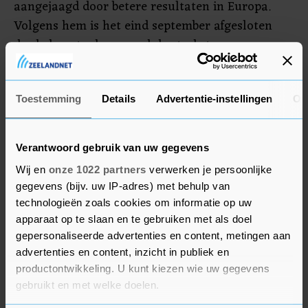
aangejaagd door betere resultaten in Europa.
Volgens hem is het eind september afgesloten
derde kwartaal normaal de sterkste
seizoensperiode voor het bedrijf. "We zijn
bemoedigd door de tekenen van herstel in vele
delen van de wereld", aldus Fogel in een
Toestemming
Details
Advertentie-instellingen
Ov
toelichting.
Verantwoord gebruik van uw gegevens
Wij en
onze 1022 partners
verwerken je persoonlijke
gegevens (bijv. uw IP-adres) met behulp van
technologieën zoals cookies om informatie op uw
apparaat op te slaan en te gebruiken met als doel
gepersonaliseerde advertenties en content, metingen aan
advertenties en content, inzicht in publiek en
productontwikkeling. U kunt kiezen wie uw gegevens
gebruikt en met welke doelen.