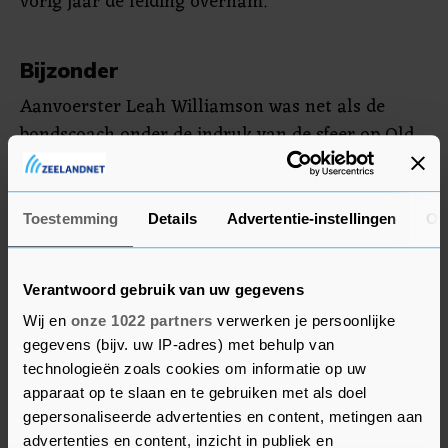
vorig jaar de leiding overnam.
Bijzonder
Aanvoerster Leah Williamson was net als de
bondscoach onder de indruk van de sfeer op Old
Trafford. "Wat een ervaring dit. Dit was echt
bijzonder", zei ze. "Dit is een goede start."
Toestemming
Details
Advertentie-instellingen
Ov
Engeland speelt maandag de tweede
groepswedstrijd tegen Noorwegen. De Noorse
Verantwoord gebruik van uw gegevens
voetbalsters nemen het donderdag in hun eerste
poulewedstrijd op tegen Noord-Ierland.
Wij en
onze 1022 partners
verwerken je persoonlijke
gegevens (bijv. uw IP-adres) met behulp van
technologieën zoals cookies om informatie op uw
apparaat op te slaan en te gebruiken met als doel
gepersonaliseerde advertenties en content, metingen aan
advertenties en content, inzicht in publiek en