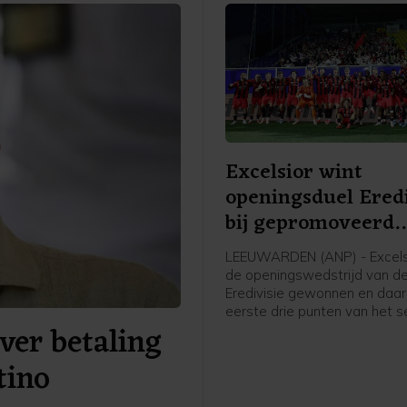
Excelsior wint
openingsduel Eredi
bij gepromoveerd
Cambuur
LEEUWARDEN (ANP) - Excels
de openingswedstrijd van d
Eredivisie gewonnen en daa
eerste drie punten van het s
ver betaling
gepakt. Op bezoek bij het
gepromoveerde SC Cambuur
tino
Leeuwarden wonnen de
Rotterdammers met 4-0.