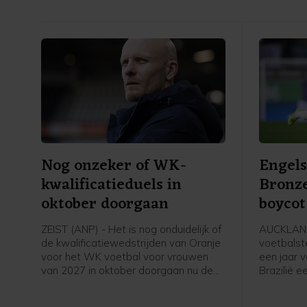
Nog onzeker of WK-
Engels
kwalificatieduels in
Bronze
oktober doorgaan
boycot
speels
ZEIST (ANP) - Het is nog onduidelijk of
AUCKLAND
de kwalificatiewedstrijden van Oranje
voetbalst
voor het WK voetbal voor vrouwen
een jaar 
van 2027 in oktober doorgaan nu de
Brazilië 
UEFA een boycot heeft afgekondigd
speelster
van FIFA-competities. Voor het elftal
Daarmee s