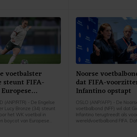
e voetbalster
Noorse voetbalbon
 steunt FIFA-
dat FIFA-voorzitte
 Europese
Infantino opstapt
ters
 (ANP/RTR) - De Engelse
OSLO (ANP/AFP) - De Noors
er Lucy Bronze (34) steunt
voetbalbond (NFF) wil dat Gi
voor het WK voetbal in
Infantino terugtreedt als voo
een boycot van Europese
wereldvoetbalbond FIFA. Dat
s van FIFA-competities.
voorzitter Lise Klaveness, al
chaart de speelster van
van de felste critici van de F