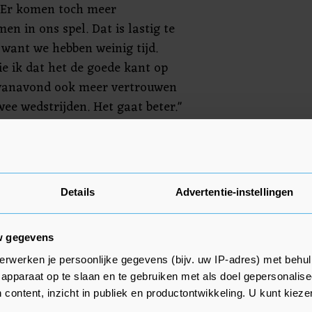
"Er komen toch meer
n in ons spel. Dat is lastig te
 want we hebben weinig tijd.
e ik dat het de goede kant op
 vanavond ook meer vertrouwen
wee wedstrijden. Het gaat beter."
teven Bergwijn de voorkeur boven
n heeft de hardheid van de
Hij doet het goed bij Tottenham
Details
Advertentie-instellingen
 niet, die heeft dit seizoen nog
d."
w gegevens
erwerken je persoonlijke gegevens (bijv. uw IP-adres) met behul
apparaat op te slaan en te gebruiken met als doel gepersonalise
 content, inzicht in publiek en productontwikkeling. U kunt kiez