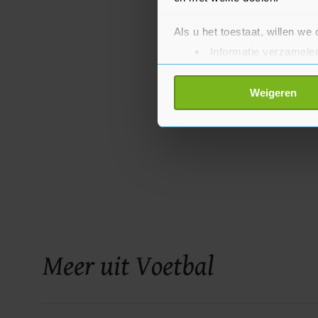
Als u het toestaat, willen we
Informatie verzamelen
Uw apparaat identific
Lees meer over hoe uw perso
Weigeren
toestemming op elk moment wi
Met cookies werkt onze websi
ons cookiebeleid bekijken en 
Meer uit Voetbal