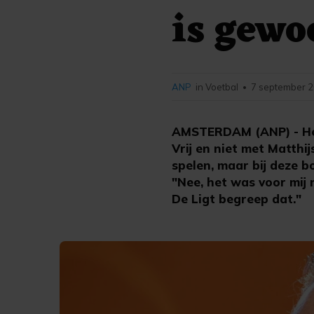
is gewo
ANP
in Voetbal
7 september 2
•
AMSTERDAM (ANP) - Het 
Vrij en niet met Matthij
spelen, maar bij deze b
"Nee, het was voor mij 
De Ligt begreep dat."