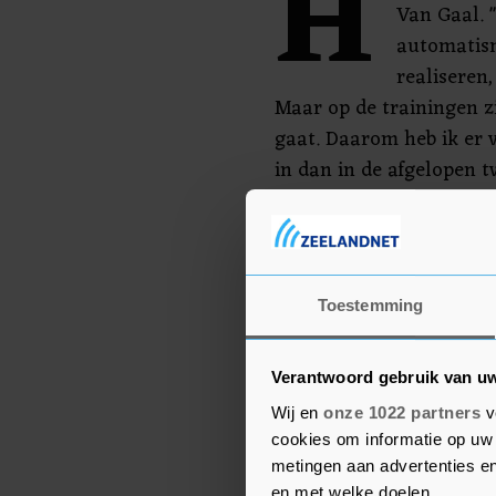
H
Van Gaal. 
automatisme
realiseren,
Maar op de trainingen zi
gaat. Daarom heb ik er
in dan in de afgelopen t
Voorin geeft Van Gaal S
Donyell Malen. "Bergwij
competitie in de benen. 
Toestemming
Hotspur. Malen heeft dat
niet zo heel veel gespeel
Verantwoord gebruik van u
Wij en
onze 1022 partners
v
cookies om informatie op uw 
metingen aan advertenties en
en met welke doelen.