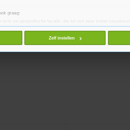
 ook graag:
 over uw geografische locatie, die tot een paar meter nauwkeuri
eren door het actief te scannen op specifieke eigenschappen (fing
onlijke gegevens worden verwerkt en stel uw voorkeuren in he
Zelf instellen
jzigen of intrekken in de Cookieverklaring.
te beter en wordt jouw bezoek makkelijker en persoonlijker. O
je gemaakte keuze altijd wijzigen of intrekken.