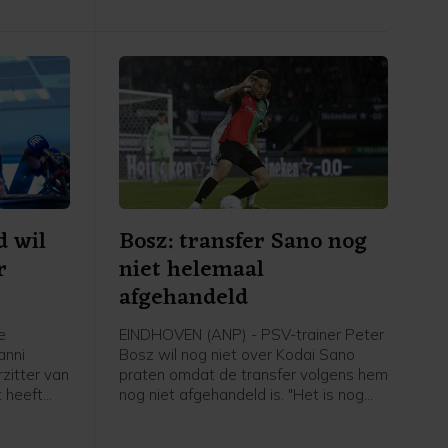
d wil
Bosz: transfer Sano nog
r
niet helemaal
afgehandeld
e
EINDHOVEN (ANP) - PSV-trainer Peter
anni
Bosz wil nog niet over Kodai Sano
rzitter van
praten omdat de transfer volgens hem
 heeft
nog niet afgehandeld is. "Het is nog
 jaren een
niet helemaal rond. Zolang hij niet mijn
IFA-baas,
speler is, praat ik niet over hem", zei