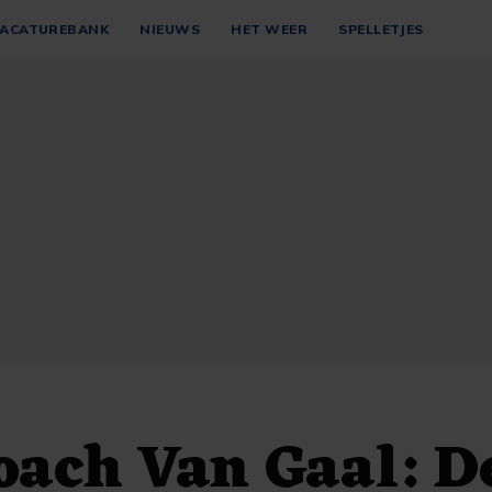
ACATUREBANK
NIEUWS
HET WEER
SPELLETJES
ach Van Gaal: De