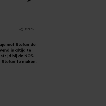
share
DELEN
ije met Stefan de
end is altijd te
trijd bij de NOS.
an Stefan te maken.