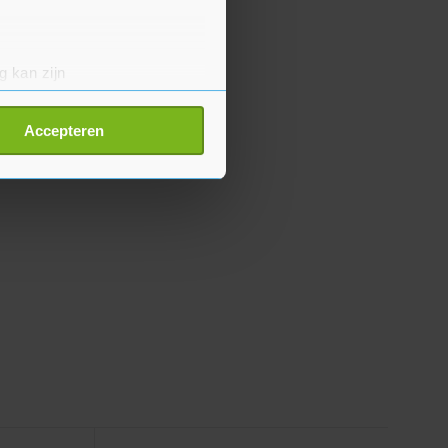
g kan zijn
erprinting)
t
detailgedeelte
in. U kunt uw
Accepteren
p onze cookiepagina kun je