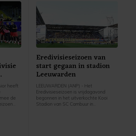
Eredivisieseizoen van
visie
start gegaan in stadion
Leeuwarden
ior heeft
LEEUWARDEN (ANP) - Het
e
Eredivisieseizoen is vrijdagavond
rmee de
begonnen in het uitverkochte Kooi
eizoen
Stadion van SC Cambuur in
Leeuwarden. Het gepromoveerde
 in
Cambuur ontvangt Excelsior in het
twee jaar geleden geopende stadion.