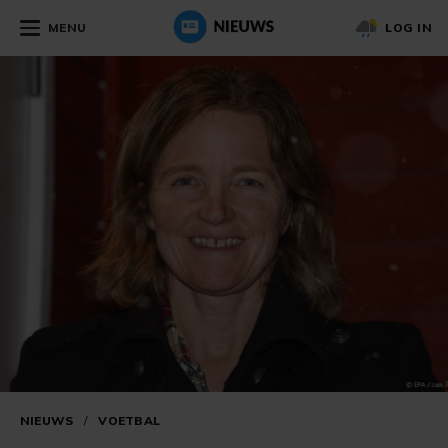
MENU
LOG IN
NIEUWS
/
VOETBAL