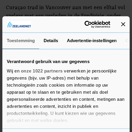
Curaçao trad in Vancouver aan met een elftal vol
spelers met een verleden in de Eredivisie, onder
wie Eloy Room, Cuco Martina, Elson Hooi,
Juninho en Leandro Bacuna en de huidige RKC'er
Vurnon Anita. De ploeg van Langeler won eerder
Toestemming
Details
Advertentie-instellingen
Ov
in de week met 2-1 bij Honduras.
Verantwoord gebruik van uw gegevens
Wij en
onze 1022 partners
verwerken je persoonlijke
gegevens (bijv. uw IP-adres) met behulp van
technologieën zoals cookies om informatie op uw
apparaat op te slaan en te gebruiken met als doel
gepersonaliseerde advertenties en content, metingen aan
advertenties en content, inzicht in publiek en
productontwikkeling. U kunt kiezen wie uw gegevens
gebruikt en met welke doelen.