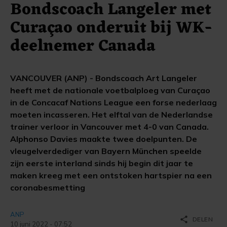
Bondscoach Langeler met
Curaçao onderuit bij WK-
deelnemer Canada
VANCOUVER (ANP) - Bondscoach Art Langeler
heeft met de nationale voetbalploeg van Curaçao
in de Concacaf Nations League een forse nederlaag
moeten incasseren. Het elftal van de Nederlandse
trainer verloor in Vancouver met 4-0 van Canada.
Alphonso Davies maakte twee doelpunten. De
vleugelverdediger van Bayern München speelde
zijn eerste interland sinds hij begin dit jaar te
maken kreeg met een ontstoken hartspier na een
coronabesmetting
ANP
share
DELEN
10 juni 2022 - 07:52