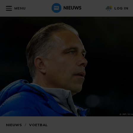
MENU
LOG IN
NIEUWS
/
VOETBAL