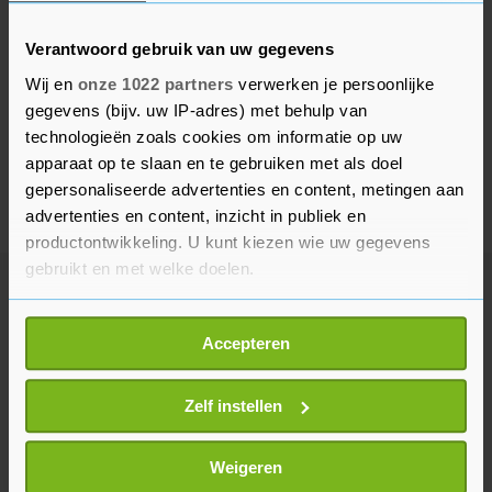
Verantwoord gebruik van uw gegevens
Wij en
onze 1022 partners
verwerken je persoonlijke
gegevens (bijv. uw IP-adres) met behulp van
technologieën zoals cookies om informatie op uw
apparaat op te slaan en te gebruiken met als doel
gepersonaliseerde advertenties en content, metingen aan
advertenties en content, inzicht in publiek en
productontwikkeling. U kunt kiezen wie uw gegevens
gebruikt en met welke doelen.
Meer uit Sport
Als u het toestaat, willen we ook graag:
Accepteren
Informatie verzamelen over uw geografische
locatie, die tot een paar meter nauwkeurig kan zijn
Tennisser Van de Zandschulp wint
Uw apparaat identificeren door het actief te
Zelf instellen
na stunt weer in Montréal
scannen op specifieke eigenschappen (fingerprinting)
4 uur geleden
Lees meer over hoe uw persoonlijke gegevens worden
Weigeren
verwerkt en stel uw voorkeuren in het
detailgedeelte
in.