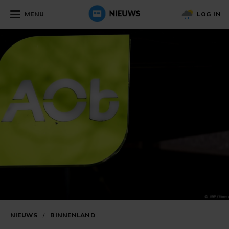
MENU
LOG IN
NIEUWS
/
BINNENLAND