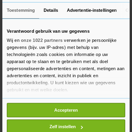
onderwijs." Naar de uitwerking van
Toestemming
Details
Advertentie-instellingen
Ov
coronavaccins op jongeren en kinderen lopen
nog diverse klinische onderzoeken. Als die klaar
zijn, moet het Europees Geneesmiddelenbureau
Verantwoord gebruik van uw gegevens
(EMA) een oordeel vellen over de werkzaamheid
Wij en
onze 1022 partners
verwerken je persoonlijke
en veiligheid.
gegevens (bijv. uw IP-adres) met behulp van
technologieën zoals cookies om informatie op uw
In Nederland worden vooralsnog alleen
apparaat op te slaan en te gebruiken met als doel
volwassenen boven de 18 jaar gevaccineerd tegen
gepersonaliseerde advertenties en content, metingen aan
advertenties en content, inzicht in publiek en
Covid-19. Het vaccin van Pfizer/BioNTech is wel
productontwikkeling. U kunt kiezen wie uw gegevens
effectief en veilig bevonden voor jongeren vanaf
gebruikt en met welke doelen.
16 jaar. Bij de drie andere vaccins die tot nog toe
zijn goedgekeurd (Moderna, AstraZeneca,
Als u het toestaat, willen we ook graag:
Janssen) was 18 jaar de leeftijdsgrens in de
Accepteren
Informatie verzamelen over uw geografische
klinische onderzoeken.
locatie, die tot een paar meter nauwkeurig kan zijn
Uw apparaat identificeren door het actief te
Zelf instellen