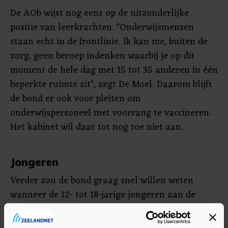
De AOb wijst nog eens op de uitzonderlijke
positie van leerkrachten. "Onderwijsmensen
staan echt in de frontlinie. Ik kan me, buiten de
zorg, geen beroep indenken waarbij je op dit
moment de hele dag met 15 tot 35 anderen in één
beperkte ruimte zit", zegt De Moel. Daarom blijft
de bond er ook voor pleiten om
onderwijspersoneel met voorrang te vaccineren.
Het kabinet wil daar tot nog toe niet aan.
Jongeren
Verder zou de bond graag snel willen weten
wanneer de 12- tot 18-jarige jongeren aan de
beurt komen voor vaccinatie. "Want dat is ook
van belang voor de volledige heropening van het