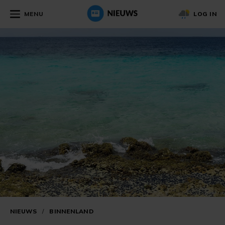
MENU
LOG IN
NIEUWS
/
BINNENLAND