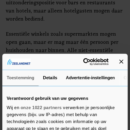
uitzonderingspositie voor bars en restaurants
van hotels, maar alleen hotelgasten mogen daar
worden bediend.
Essentiële winkels zoals supermarkten mogen
open gaan, maar er mag maar één persoon per
huishouden naar binnen. Alle niet-essentiële
winkels moeten dicht blijven. De scholen moeten
dicht blijven tot 12 april. Leerlingen kunnen
volgens Rijna digitaal onderwijs volgen. Ook
Toestemming
Details
Advertentie-instellingen
Ov
crèches moeten dicht. Verder heeft de
gezaghebber een dringend beroep op alle kerken,
moskeeën en andere religieuze organisaties
Verantwoord gebruik van uw gegevens
gedaan om dicht te blijven tot de situatie weer is
Wij en
onze 1022 partners
verwerken je persoonlijke
verbeterd en religieuze diensten bijvoorbeeld
gegevens (bijv. uw IP-adres) met behulp van
technologieën zoals cookies om informatie op uw
digitaal te houden.
apparaat op te slaan en te gebruiken met als doel