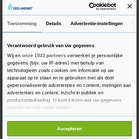
vijf clubs uit de Serie A plaatsen zich voor de
Champions League.
Toestemming
Details
Advertentie-instellingen
Ov
Verantwoord gebruik van uw gegevens
Wij en
onze 1022 partners
verwerken je persoonlijke
gegevens (bijv. uw IP-adres) met behulp van
technologieën zoals cookies om informatie op uw
apparaat op te slaan en te gebruiken met als doel
gepersonaliseerde advertenties en content, metingen aan
advertenties en content, inzicht in publiek en
productontwikkeling. U kunt kiezen wie uw gegevens
gebruikt en met welke doelen.
Als u het toestaat, willen we ook graag:
Accepteren
Informatie verzamelen over uw geografische
locatie, die tot een paar meter nauwkeurig kan zijn