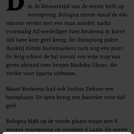
D
in de blessuretijd van de eerste helft op
voorsprong. Bologna moest vanaf de 64e
minuut verder met een man minder, nadat
voormalig AZ-verdediger Sam Beukema in korte
tijd twee keer geel kreeg. De thuisploeg pakte
dankzij Alexis Saelemaekers toch nog een punt.
De Belg schoot de bal vanuit een vrije trap van
grote afstand over keeper Maduka Okoye, die
eerder voor Sparta uitkwam.
Naast Beukema had ook Joshua Zirkzee een
basisplaats. De spits kreeg een kwartier voor tijd
geel.
Bologna blijft op de vierde plaats staan met 8
punten voorsprong op nummer 6 Lazio. De eerste