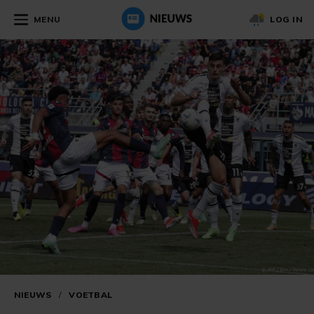
MENU
LOG IN
NIEUWS
/
VOETBAL