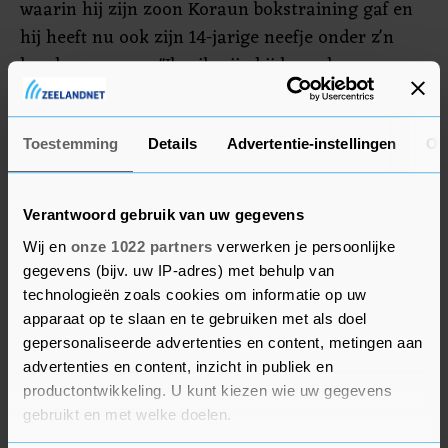
waarin hij zijn zoon Koraun bokstraining gaf en
hij heeft nu ook zijn 14-jarige neefje onder z'n
hoede genomen. "Ik wil mijn bijdrage leveren aan
de wereld en ervoor zorgen dat anderen hun
potentie ook gaan delen met de rest van de
wereld", aldus de bokser die de bijnaam 'Money'
Toestemming
Details
Advertentie-instellingen
Ov
kreeg vanwege zijn royale inkomsten.
Verantwoord gebruik van uw gegevens
Wij en
onze 1022 partners
verwerken je persoonlijke
gegevens (bijv. uw IP-adres) met behulp van
technologieën zoals cookies om informatie op uw
apparaat op te slaan en te gebruiken met als doel
gepersonaliseerde advertenties en content, metingen aan
advertenties en content, inzicht in publiek en
productontwikkeling. U kunt kiezen wie uw gegevens
gebruikt en met welke doelen.