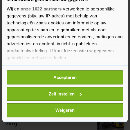
Wij en
onze 1022 partners
verwerken je persoonlijke
gegevens (bijv. uw IP-adres) met behulp van
technologieën zoals cookies om informatie op uw
apparaat op te slaan en te gebruiken met als doel
gepersonaliseerde advertenties en content, metingen aan
advertenties en content, inzicht in publiek en
productontwikkeling. U kunt kiezen wie uw gegevens
Meer uit Binnenland
gebruikt en met welke doelen.
Als u het toestaat, willen we ook graag:
Veel brandweer bij natuurbrand in
Accepteren
Informatie verzamelen over uw geografische
Wijchen
locatie, die tot een paar meter nauwkeurig kan zijn
1 uur geleden
Uw apparaat identificeren door het actief te
Zelf instellen
scannen op specifieke eigenschappen (fingerprinting)
Lees meer over hoe uw persoonlijke gegevens worden
Weigeren
Politie: verdachte van
verwerkt en stel uw voorkeuren in het
detailgedeelte
in.
steekpartijen Rotterdam krijgt
U kunt uw toestemming op elk moment wijzigen of
zorg
intrekken in de Cookieverklaring.