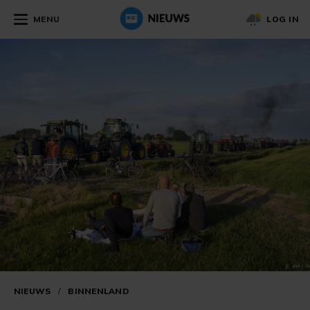
MENU
LOG IN
NIEUWS
/
BINNENLAND