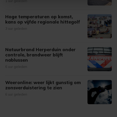
1 uur geleden
Met cookies werkt onze website beter en wordt jouw
Hoge temperaturen op komst,
bezoek makkelijker en persoonlijker. Op
kans op vijfde regionale hittegolf
onze cookiepagina kun je ons cookiebeleid bekijken en je
3 uur geleden
gemaakte keuze altijd wijzigen of intrekken.
Natuurbrand Herperduin onder
controle, brandweer blijft
nablussen
6 uur geleden
Weeronline: weer lijkt gunstig om
zonsverduistering te zien
6 uur geleden