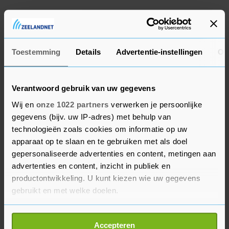
De Benoordenhoutseweg, waar de trekkers
geparkeerd staan, wordt afgesloten voor het
verkeer, laat de politie weten.
Toestemming
Details
Advertentie-instellingen
Ov
Verantwoord gebruik van uw gegevens
Wij en
onze 1022 partners
verwerken je persoonlijke
gegevens (bijv. uw IP-adres) met behulp van
technologieën zoals cookies om informatie op uw
apparaat op te slaan en te gebruiken met als doel
gepersonaliseerde advertenties en content, metingen aan
advertenties en content, inzicht in publiek en
productontwikkeling. U kunt kiezen wie uw gegevens
gebruikt en met welke doelen.
Als u het toestaat, willen we ook graag:
Accepteren