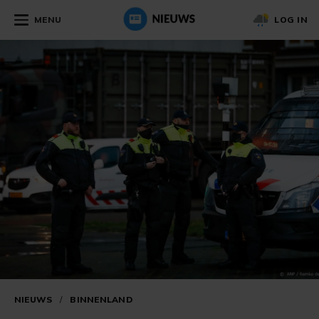
MENU
LOG IN
NIEUWS
/
BINNENLAND