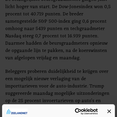
licht hoger van start. De Dow-Jonesindex won 0,5
procent tot 40.719 punten. De breder
samengestelde S&P 500-index ging 0,6 procent
omhoog naar 5439 punten en techgraadmeter
Nasdaq steeg 0,7 procent tot 16.939 punten.
Daarmee hadden de beursgraadmeters opnieuw
de opgaande lijn te pakken, na de koerswinsten
van afgelopen vrijdag en maandag.
Beleggers proberen duidelijkheid te krijgen over
een mogelijk nieuwe verlaging van de
importtarieven voor de auto-industrie. Trump
suggereerde maandag mogelijke uitzonderingen
op de 25 procent invoertarieven op auto's en
onderdelen, en zei dat hij "naar iets keek om
sommige autobedrijven te helpen".