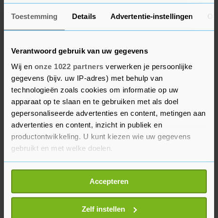
Toestemming
Details
Advertentie-instellingen
Ov
Bank of America werd bijna 5 procent meer
waard na publicatie van kwartaalcijfers, die beter
waren dan verwacht. Caterpillar won daarnaast
Verantwoord gebruik van uw gegevens
bijna 1 procent. De Amerikaanse fabrikant van
Wij en
onze 1022 partners
verwerken je persoonlijke
onder meer graafmachines, bulldozers en
gegevens (bijv. uw IP-adres) met behulp van
mijnbouwtrucks maakte bekend dat de huidige
technologieën zoals cookies om informatie op uw
topman Jim Umpleby wordt opgevolgd door Joe
apparaat op te slaan en te gebruiken met als doel
gepersonaliseerde advertenties en content, metingen aan
Creed. Umpleby blijft aan als uitvoerend
advertenties en content, inzicht in publiek en
voorzitter.
productontwikkeling. U kunt kiezen wie uw gegevens
gebruikt en met welke doelen.
Netflix klom een kleine 4 procent. Volgens The
Wall Street Journal wil de streamingdienst de
Als u het toestaat, willen we ook graag:
omzet tegen 2030 verdubbelen. Het bedrijf mikt
Accepteren
Informatie verzamelen over uw geografische
op een beurswaarde van 1 biljoen dollar.
locatie, die tot een paar meter nauwkeurig kan zijn
Uw apparaat identificeren door het actief te
Zelf instellen